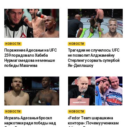
НОВОСТИ
НОВОСТИ
Поражение Адесаньи на UFC
Трагедии не случилось: UFC
259 порадовало Хабиба
не позволит Алджамейну
Нурмагомедова не меньше
Стерлингу сорвать супербой
победы Махачева
Ян-Диллашоу
НОВОСТИ
НОВОСТИ
Исраэль Адесанья бросил
«Fedor Team шарашкина
наркотики ради победы над
контора»: Почему ученикам