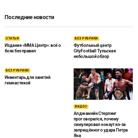
Последние новости
СТАТЬИ
БЕЗ РУБРИКИ
Издание «ММА Центр»: всё о
Футбольный центр
боях без правил
CityFootball Тульская:
небольшой обзор
БЕЗ РУБРИКИ
Инвентарь для занятий
гимнастикой
ВИДЕО
Алджамейн Стерлинг
проговорился, почему
симулировал нокаут из-за
запрещённого удара Петра
Яна