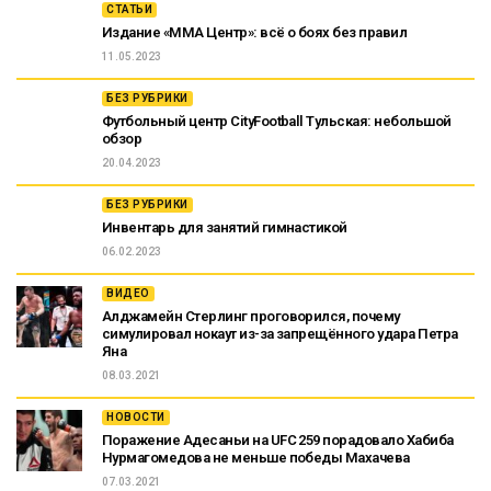
СТАТЬИ
Издание «ММА Центр»: всё о боях без правил
11.05.2023
БЕЗ РУБРИКИ
Футбольный центр CityFootball Тульская: небольшой
обзор
20.04.2023
БЕЗ РУБРИКИ
Инвентарь для занятий гимнастикой
06.02.2023
ВИДЕО
Алджамейн Стерлинг проговорился, почему
симулировал нокаут из-за запрещённого удара Петра
Яна
08.03.2021
НОВОСТИ
Поражение Адесаньи на UFC 259 порадовало Хабиба
Нурмагомедова не меньше победы Махачева
07.03.2021