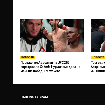
НОВОСТИ
НОВОСТИ
Поражение Адесаньи на UFC 259
Трагедии
порадовало Хабиба Нурмагомедова не
Алджамей
меньше победы Махачева
Ян-Дилл
НАШ INSTAGRAM