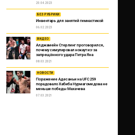
20.04.2023
БЕЗ РУБРИКИ
Инвентарь для занятий гимнастикой
06.02.2023
ВИДЕО
Алджамейн Стерлинг проговорился,
почему симулировал нокаут из-за
запрещённого удара Петра Яна
08.03.2021
НОВОСТИ
Поражение Адесаньи на UFC 259
порадовало Хабиба Нурмагомедова не
меньше победы Махачева
07.03.2021