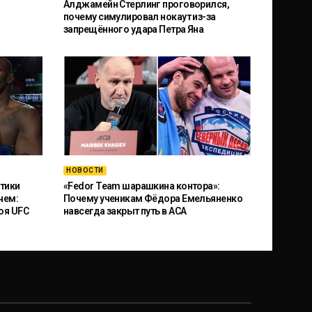
Алджамейн Стерлинг проговорился,
почему симулировал нокаут из-за
запрещённого удара Петра Яна
НОВОСТИ
тики
«Fedor Team шарашкина контора»:
чем:
Почему ученикам Фёдора Емельяненко
оя UFC
навсегда закрыт путь в ACA