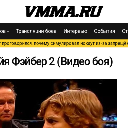
цов
Трансляции боев
Интервью
События
Ст
проговорился, почему симулировал нокаут из-за запрещён
я Фэйбер 2 (Видео боя)