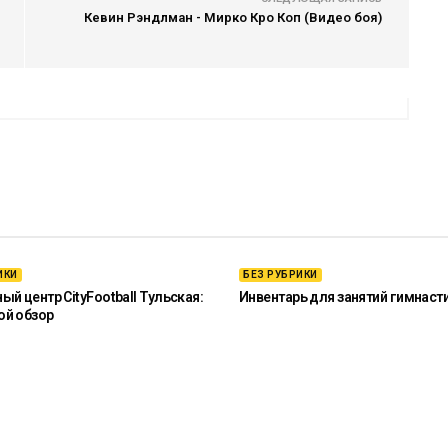
Кевин Рэндлман - Мирко Кро Коп (Видео боя)
ИКИ
БЕЗ РУБРИКИ
й центр CityFootball Тульская:
Инвентарь для занятий гимнаст
ой обзор