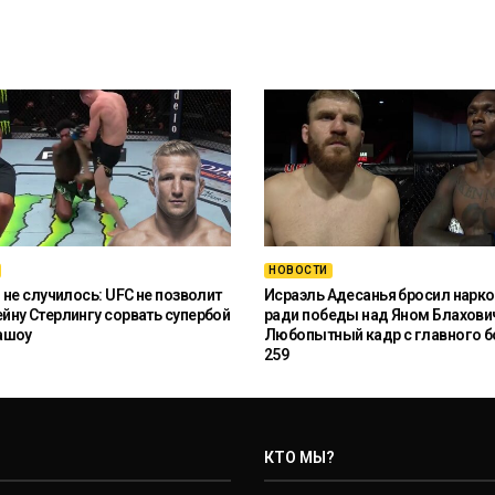
НОВОСТИ
 не случилось: UFC не позволит
Исраэль Адесанья бросил нарко
ну Стерлингу сорвать супербой
ради победы над Яном Блахови
ашоу
Любопытный кадр с главного б
259
КТО МЫ?