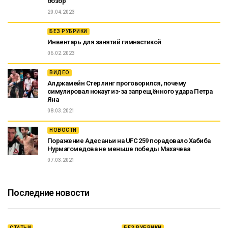
обзор
20.04.2023
БЕЗ РУБРИКИ
Инвентарь для занятий гимнастикой
06.02.2023
ВИДЕО
Алджамейн Стерлинг проговорился, почему
симулировал нокаут из-за запрещённого удара Петра
Яна
08.03.2021
НОВОСТИ
Поражение Адесаньи на UFC 259 порадовало Хабиба
Нурмагомедова не меньше победы Махачева
07.03.2021
Последние новости
СТАТЬИ
БЕЗ РУБРИКИ