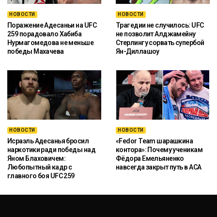
НОВОСТИ
НОВОСТИ
Поражение Адесаньи на UFC
Трагедии не случилось: UFC
259 порадовало Хабиба
не позволит Алджамейну
Нурмагомедова не меньше
Стерлингу сорвать супербой
победы Махачева
Ян-Диллашоу
НОВОСТИ
НОВОСТИ
Исраэль Адесанья бросил
«Fedor Team шарашкина
наркотики ради победы над
контора»: Почему ученикам
Яном Блаховичем:
Фёдора Емельяненко
Любопытный кадр с
навсегда закрыт путь в ACA
главного боя UFC 259