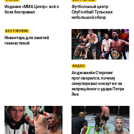
Издание «ММА Центр»: всё о
Футбольный центр
боях без правил
CityFootball Тульская:
небольшой обзор
БЕЗ РУБРИКИ
Инвентарь для занятий
гимнастикой
ВИДЕО
Алджамейн Стерлинг
проговорился, почему
симулировал нокаут из-за
запрещённого удара Петра
Яна