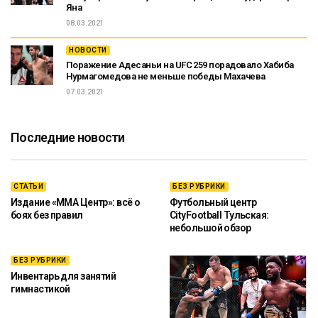
Яна
08.03.2021
НОВОСТИ
Поражение Адесаньи на UFC 259 порадовало Хабиба
Нурмагомедова не меньше победы Махачева
07.03.2021
Последние новости
СТАТЬИ
БЕЗ РУБРИКИ
Издание «ММА Центр»: всё о
Футбольный центр
боях без правил
CityFootball Тульская:
небольшой обзор
БЕЗ РУБРИКИ
Инвентарь для занятий
гимнастикой