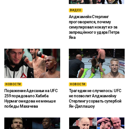
ВИДЕО
Алджамейн Стерлинг
проговорился, почему
симулировал нокаут из-за
запрещённого удара Петра
Яна
НОВОСТИ
НОВОСТИ
Поражение Адесаньи на UFC
Трагедии не случилось: UFC
259 порадовало Хабиба
не позволит Алджамейну
Нурмагомедова не меньше
Стерлингу сорвать супербой
победы Махачева
Ян-Диллашоу