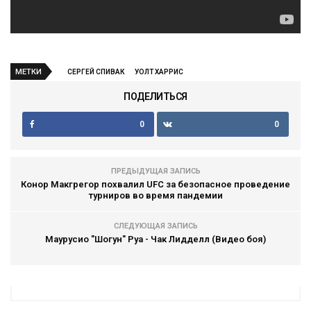
МЕТКИ
СЕРГЕЙ СПИВАК
УОЛТ ХАРРИС
ПОДЕЛИТЬСЯ
0
0
ПРЕДЫДУЩАЯ ЗАПИСЬ
Конор Макгрегор похвалил UFC за безопасное проведение
турниров во время пандемии
СЛЕДУЮЩАЯ ЗАПИСЬ
Маурусио "Шогун" Руа - Чак Лидделл (Видео боя)