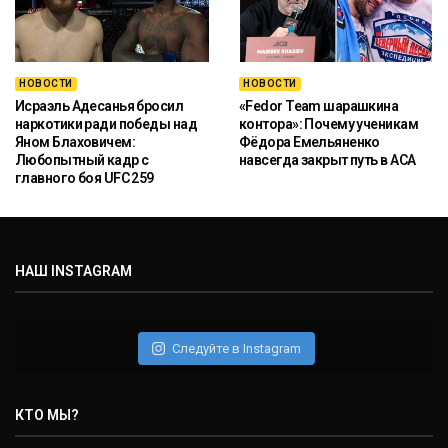
НОВОСТИ
НОВОСТИ
Исраэль Адесанья бросил
«Fedor Team шарашкина
наркотики ради победы над
контора»: Почему ученикам
Яном Блаховичем:
Фёдора Емельяненко
Любопытный кадр с
навсегда закрыт путь в ACA
главного боя UFC 259
НАШ INSTAGRAM
Следуйте в Instagram
КТО МЫ?