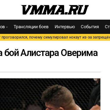
цов
Трансляции боев
Интервью
События
Ст
проговорился, почему симулировал нокаут из-за запрещён
на бой Алистара Оверима