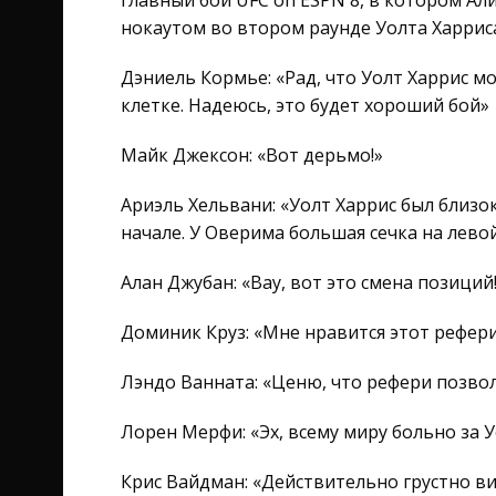
главный бой UFC on ESPN 8, в котором Ал
нокаутом во втором раунде Уолта Харриса 
Дэниель Кормье: «Рад, что Уолт Харрис м
клетке. Надеюсь, это будет хороший бой»
Майк Джексон: «Вот дерьмо!»
Ариэль Хельвани: «Уолт Харрис был близ
начале. У Оверима большая сечка на лево
Алан Джубан: «Вау, вот это смена позиций
Доминик Круз: «Мне нравится этот рефер
Лэндо Ванната: «Ценю, что рефери позво
Лорен Мерфи: «Эх, всему миру больно за 
Крис Вайдман: «Действительно грустно в