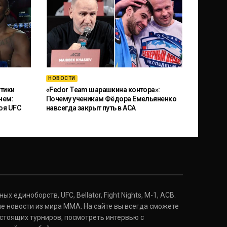
НОВОСТИ
тики
«Fedor Team шарашкина контора»:
чем:
Почему ученикам Фёдора Емельяненко
оя UFC
навсегда закрыт путь в ACA
 единоборств, UFC, Bellator, Fight Nights, M-1, ACB.
е новости из мира ММА. На сайте вы всегда сможете
стоящих турниров, посмотреть интервью с