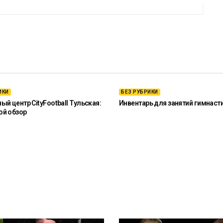
ИКИ
БЕЗ РУБРИКИ
й центр CityFootball Тульская:
Инвентарь для занятий гимнаст
ой обзор