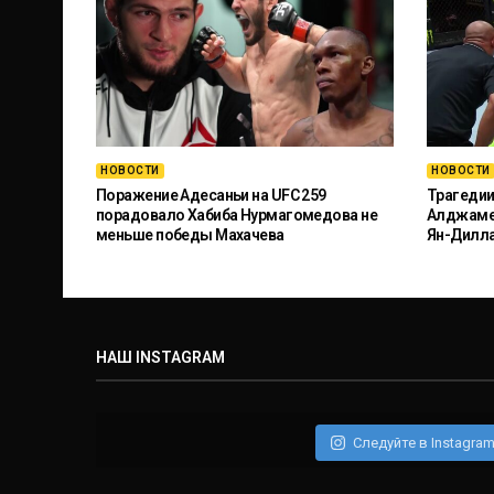
НОВОСТИ
НОВОСТИ
Поражение Адесаньи на UFC 259
Трагедии
порадовало Хабиба Нурмагомедова не
Алджамей
меньше победы Махачева
Ян-Дилл
НАШ INSTAGRAM
Следуйте в Instagra