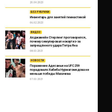
20.04.2023
БЕЗ РУБРИКИ
Инвентарь для занятий гимнастикой
06.02.2023
ВИДЕО
Алджамейн Стерлинг проговорился,
почему симулировал нокаут из-за
запрещённого удара Петра Яна
08.03.2021
НОВОСТИ
Поражение Адесаньи на UFC 259
порадовало Хабиба Нурмагомедова не
меньше победы Махачева
07.03.2021