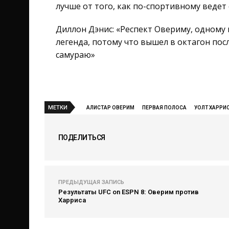
лучше от того, как по-спортивному ведет
Диллон Дэнис: «Респект Овериму, одному
легенда, потому что вышел в октагон пос
самураю»
МЕТКИ
АЛИСТАР ОВЕРИМ
ПЕРВАЯ ПОЛОСА
УОЛТ ХАРРИ
ПОДЕЛИТЬСЯ
ПРЕДЫДУЩАЯ ЗАПИСЬ
Результаты UFC on ESPN 8: Оверим против
Харриса