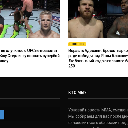
НОВОСТИ
 не случилось: UFC не позволит
Исраэль Адесанья бросил нарко
ну Стерлингу сорвать супербой
ради победы над Яном Блахови
ашоу
Любопытный кадр с главного б
259
КТО МЫ?
Узнавай новости ММА, смешанных
m
Мы собираем для вас последни
ознакомиться с обзорами пред