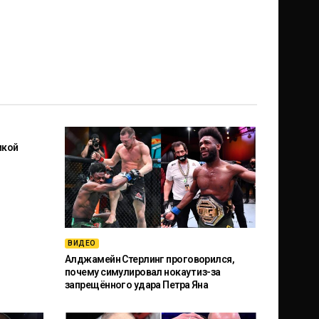
икой
ВИДЕО
Алджамейн Стерлинг проговорился,
почему симулировал нокаут из-за
запрещённого удара Петра Яна