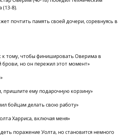
истар Оверим (46-18) победил техническим
(13-8).
ожет почтить память своей дочери, соревнуясь в
ок к тому, чтобы финишировать Оверима в
й брови, но он пережил этот момент»
!»
и, пришлите ему подарочную корзину»
лил бойцам делать свою работу»
Уолта Харриса, включая меня»
идеть поражение Уолта, но становится немного