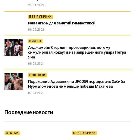
20.04.2023
БЕЗ РУБРИКИ
Инвентарь для занятий гимнастикой
06.02.2023
ВИДЕО
Алджамейн Стерлинг проговорился, почему
симулировал нокаут из-за запрещённого удара Петра
Яна
08.03.2021
НОВОСТИ
Поражение Адесаньи на UFC 259 порадовало Хабиба
Нурмагомедова не меньше победы Махачева
07.03.2021
Последние новости
СТАТЬИ
БЕЗ РУБРИКИ