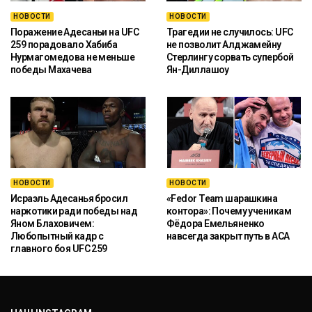
НОВОСТИ
НОВОСТИ
Поражение Адесаньи на UFC
Трагедии не случилось: UFC
259 порадовало Хабиба
не позволит Алджамейну
Нурмагомедова не меньше
Стерлингу сорвать супербой
победы Махачева
Ян-Диллашоу
НОВОСТИ
НОВОСТИ
Исраэль Адесанья бросил
«Fedor Team шарашкина
наркотики ради победы над
контора»: Почему ученикам
Яном Блаховичем:
Фёдора Емельяненко
Любопытный кадр с
навсегда закрыт путь в ACA
главного боя UFC 259