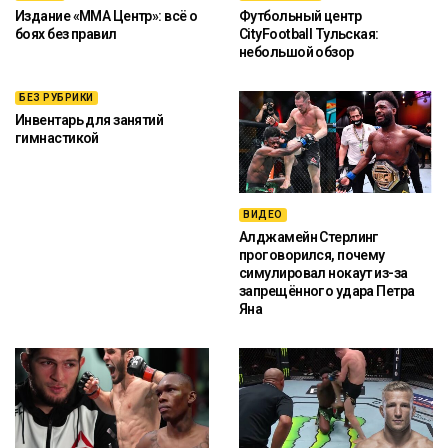
Издание «ММА Центр»: всё о
Футбольный центр
боях без правил
CityFootball Тульская:
небольшой обзор
БЕЗ РУБРИКИ
Инвентарь для занятий
гимнастикой
ВИДЕО
Алджамейн Стерлинг
проговорился, почему
симулировал нокаут из-за
запрещённого удара Петра
Яна