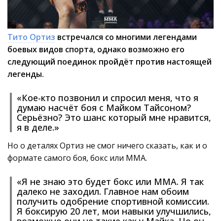
Тито Ортиз
встречался со многими легендами
боевых видов спорта, однако возможно его
следующий поединок пройдёт против настоящей
легенды.
«Кое-кто позвонил и спросил меня, что я
думаю насчёт боя с Майком Тайсоном?
Серьёзно? Это шанс который мне нравится,
я в деле.»
Но о деталях Ортиз не смог ничего сказать, как и о
формате самого боя, бокс или ММА.
«Я не знаю это будет бокс или ММА. Я так
далеко не заходил. Главное нам обоим
получить одобрение спортивной комиссии.
Я боксирую 20 лет, мои навыки улучшились,
возможно они не такие как у Майка. Но он