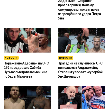
Алджамейн Стерлинг
проговорился, почему
симулировал нокаут из-за
запрещённого удара Петра
Яна
НОВОСТИ
НОВОСТИ
Поражение Адесаньи на UFC
Трагедии не случилось: UFC
259 порадовало Хабиба
не позволит Алджамейну
Нурмагомедова не меньше
Стерлингу сорвать супербой
победы Махачева
Ян-Диллашоу