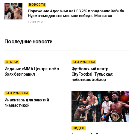
НОВОСТИ
Поражение Адесаньи на UFC 259 порадовало Хабиба
Нурмагомедова не меньше победы Махачева
07.03.2021
Последние новости
СТАТЬИ
БЕЗ РУБРИКИ
Издание «ММА Центр»: всё о
Футбольный центр
боях без правил
CityFootball Тульская:
небольшой обзор
БЕЗ РУБРИКИ
Инвентарь для занятий
гимнастикой
ВИДЕО