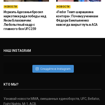
НОВОСТИ
НОВОСТИ
Исраэль Адесанья бросил
«Fedor Team шарашкина
наркотики ради победы над
контора»: Почему ученикам
Яном Блаховичем:
Фёдора Емельяненко
Любопытный кадр с
навсегда закрыт путь в ACA
главного боя UFC 259
НАШ INSTAGRAM
Следуйте в Instagram
КТО МЫ?
Узнавай новости ММА, смешанных единоборств, UFC, Bellator,
Fight Nights, M-1, ACB.