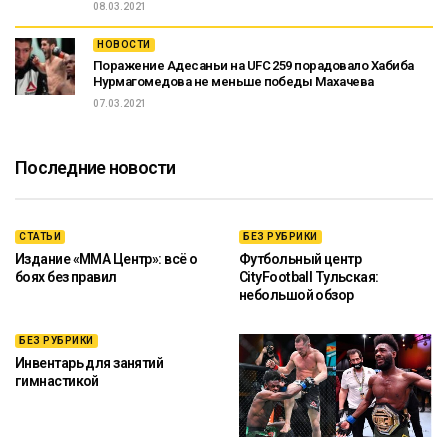
08.03.2021
НОВОСТИ
Поражение Адесаньи на UFC 259 порадовало Хабиба
Нурмагомедова не меньше победы Махачева
07.03.2021
Последние новости
СТАТЬИ
БЕЗ РУБРИКИ
Издание «ММА Центр»: всё о
Футбольный центр
боях без правил
CityFootball Тульская:
небольшой обзор
БЕЗ РУБРИКИ
Инвентарь для занятий
гимнастикой