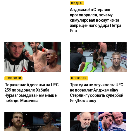
ВИДЕО
Алджамейн Стерлинг
проговорился, почему
симулировал нокаут из-за
запрещённого удара Петра
Яна
НОВОСТИ
НОВОСТИ
Поражение Адесаньи на UFC
Трагедии не случилось: UFC
259 порадовало Хабиба
не позволит Алджамейну
Нурмагомедова не меньше
Стерлингу сорвать супербой
победы Махачева
Ян-Диллашоу