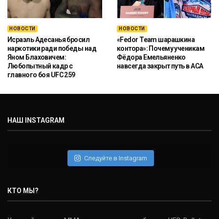
НОВОСТИ
НОВОСТИ
Исраэль Адесанья бросил
«Fedor Team шарашкина
наркотики ради победы над
контора»: Почему ученикам
Яном Блаховичем:
Фёдора Емельяненко
Любопытный кадр с
навсегда закрыт путь в ACA
главного боя UFC 259
НАШ INSTAGRAM
Следуйте в Instagram
КТО МЫ?