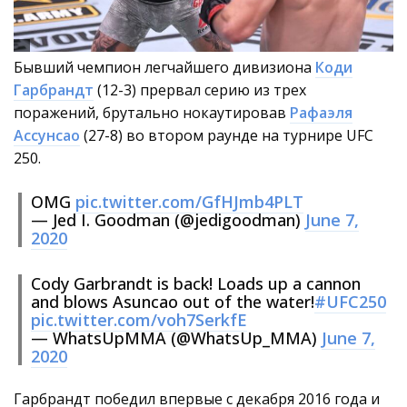
Бывший чемпион легчайшего дивизиона
Коди
Гарбрандт
(12-3) прервал серию из трех
поражений, брутально нокаутировав
Рафаэля
Ассунсао
(27-8) во втором раунде на турнире UFC
250.
OMG
pic.twitter.com/GfHJmb4PLT
— Jed I. Goodman (@jedigoodman)
June 7,
2020
Cody Garbrandt is back! Loads up a cannon
and blows Asuncao out of the water!
#UFC250
pic.twitter.com/voh7SerkfE
— WhatsUpMMA (@WhatsUp_MMA)
June 7,
2020
Гарбрандт победил впервые с декабря 2016 года и