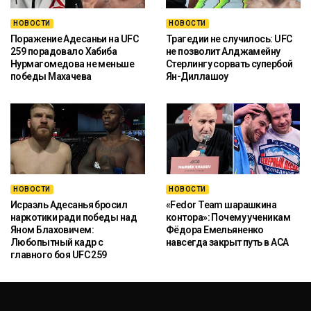
НОВОСТИ
НОВОСТИ
Поражение Адесаньи на UFC
Трагедии не случилось: UFC
259 порадовало Хабиба
не позволит Алджамейну
Нурмагомедова не меньше
Стерлингу сорвать супербой
победы Махачева
Ян-Диллашоу
НОВОСТИ
НОВОСТИ
Исраэль Адесанья бросил
«Fedor Team шарашкина
наркотики ради победы над
контора»: Почему ученикам
Яном Блаховичем:
Фёдора Емельяненко
Любопытный кадр с
навсегда закрыт путь в ACA
главного боя UFC 259