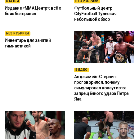
СТАТЬИ
БЕЗ РУБРИКИ
Издание «ММА Центр»: всё о
Футбольный центр
боях без правил
CityFootball Тульская:
небольшой обзор
БЕЗ РУБРИКИ
Инвентарь для занятий
гимнастикой
ВИДЕО
Алджамейн Стерлинг
проговорился, почему
симулировал нокаут из-за
запрещённого удара Петра
Яна