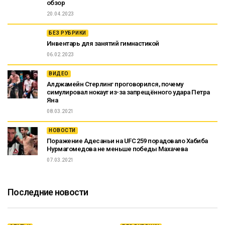
обзор
20.04.2023
БЕЗ РУБРИКИ
Инвентарь для занятий гимнастикой
06.02.2023
ВИДЕО
Алджамейн Стерлинг проговорился, почему
симулировал нокаут из-за запрещённого удара Петра
Яна
08.03.2021
НОВОСТИ
Поражение Адесаньи на UFC 259 порадовало Хабиба
Нурмагомедова не меньше победы Махачева
07.03.2021
Последние новости