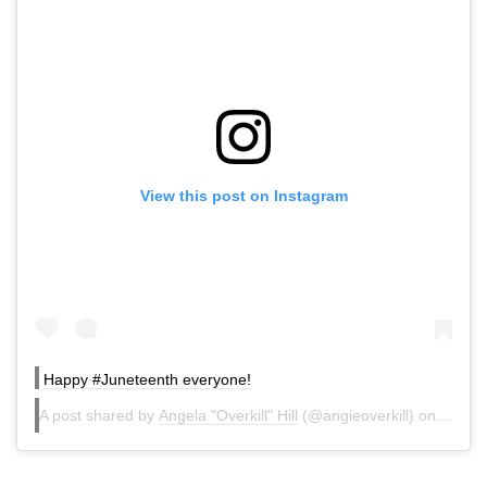
View this post on Instagram
Happy #Juneteenth everyone!
A post shared by
Angela "Overkill" Hill
(@angieoverkill) on
Jun 19