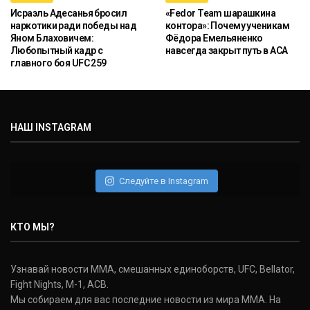
Исраэль Адесанья бросил
«Fedor Team шарашкина
наркотики ради победы над
контора»: Почему ученикам
Яном Блаховичем:
Фёдора Емельяненко
Любопытный кадр с
навсегда закрыт путь в ACA
главного боя UFC 259
НАШ INSTAGRAM
Следуйте в Instagram
КТО МЫ?
Узнавай новости ММА, смешанных единоборств, UFC, Bellator,
Fight Nights, M-1, ACB.
Мы собираем для вас последние новости из мира ММА. На