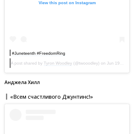
View this post on Instagram
#Juneteenth #FreedomRing
A post shared by
Tyron Woodley
(@twooodley) on
Jun 19, 2020 at 7:23am PDT
Анджела Хилл
«Всем счастливого Джунтинс!»