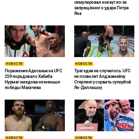
симулировал нокаут из-за
запрещённого удара Петра
Яна
НОВОСТИ
НОВОСТИ
Поражение Адесаньи на UFC
Трагедии не случилось: UFC
259 порадовало Хабиба
не позволит Алджамейну
Нурмагомедова не меньше
Стерлингу сорвать супербой
победы Махачева
Ян-Диллашоу
НОВОСТИ
НОВОСТИ