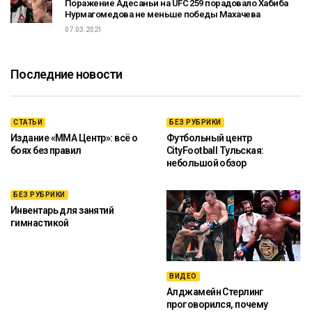
Поражение Адесаньи на UFC 259 порадовало Хабиба
Нурмагомедова не меньше победы Махачева
07.03.2021
Последние новости
СТАТЬИ
БЕЗ РУБРИКИ
Издание «ММА Центр»: всё о
Футбольный центр
боях без правил
CityFootball Тульская:
небольшой обзор
БЕЗ РУБРИКИ
Инвентарь для занятий
гимнастикой
ВИДЕО
Алджамейн Стерлинг
проговорился, почему