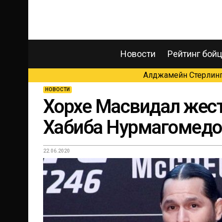
Новости
Рейтинг бой
Алджамейн Стерлинг 
НОВОСТИ
Хорхе Масвидал жес
Хабиба Нурмагомедо
22.06.2020