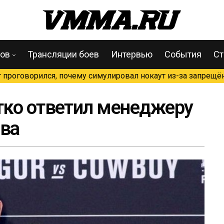
цов
Трансляции боев
Интервью
События
Ст
проговорился, почему симулировал нокаут из-за запрещён
тко ответил менеджеру
ва