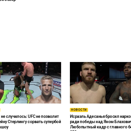
НОВОСТИ
 не случилось: UFC не позволит
Исраэль Адесанья бросил нарко
ну Стерлингу сорвать супербой
ради победы над Яном Блахови
ашоу
Любопытный кадр с главного б