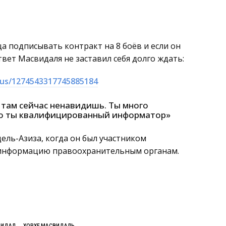
ца подписывать контракт на 8 боёв и если он
Ответ Масвидаля не заставил себя долго ждать:
tus/1274543317745885184
ы там сейчас ненавидишь. Ты много
то ты квалифицированный информатор»
ель-Азиза, когда он был участником
 информацию правоохранительным органам.
ВИДАЛ
ХОРХЕ МАСВИДАЛЬ