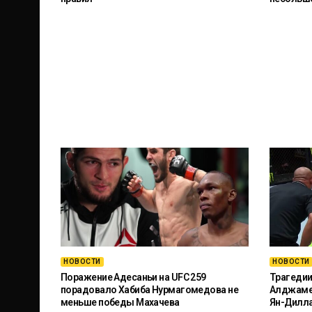
НОВОСТИ
НОВОСТИ
Поражение Адесаньи на UFC 259
Трагедии
порадовало Хабиба Нурмагомедова не
Алджамей
меньше победы Махачева
Ян-Дилл