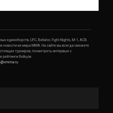
 единоборств, UFC, Bellator, Fight Nights, M-1, ACB.
е новости из мира ММА. На сайте вы всегда сможете
стоящих турниров, посмотреть интервью с
е рейтинги бойцов.
fo@vmma.ru