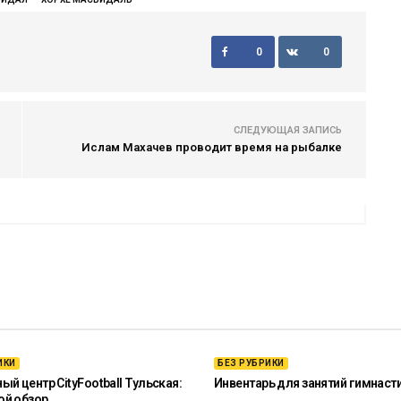
0
0
СЛЕДУЮЩАЯ ЗАПИСЬ
Ислам Махачев проводит время на рыбалке
ИКИ
БЕЗ РУБРИКИ
й центр CityFootball Тульская:
Инвентарь для занятий гимнаст
ой обзор