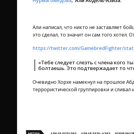
Нурмагомедова
, Али Абдель-Азиза.
Али написал, что никто не заставляет бой
это сделал, то значит он сам того хотел. 
https://twitter.com/GamebredFighter/sta
«Тебе следует слезть с члена кого т
болтаешь. Это подтвержадает то ч
Очевидно Хорхе намекнул на прошлое Абд
террористической группировки и сливал
МЕТКИ
АЛИ АБДЕЛАЗИЗ
АЛИ АБДЕЛЬ-АЗИЗ
ХОРХЕ МАС