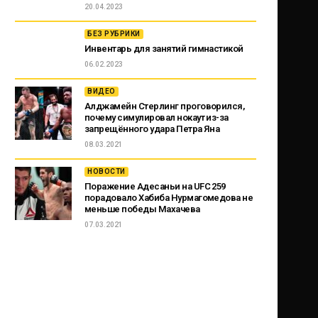
20.04.2023
БЕЗ РУБРИКИ
Инвентарь для занятий гимнастикой
06.02.2023
ВИДЕО
Алджамейн Стерлинг проговорился,
почему симулировал нокаут из-за
запрещённого удара Петра Яна
08.03.2021
НОВОСТИ
Поражение Адесаньи на UFC 259
порадовало Хабиба Нурмагомедова не
меньше победы Махачева
07.03.2021