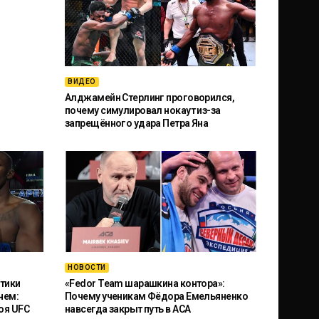
ВИДЕО
Алджамейн Стерлинг проговорился,
почему симулировал нокаут из-за
запрещённого удара Петра Яна
НОВОСТИ
тики
«Fedor Team шарашкина контора»:
чем:
Почему ученикам Фёдора Емельяненко
оя UFC
навсегда закрыт путь в ACA