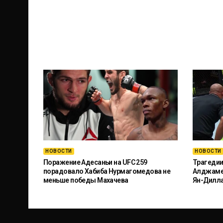
НОВОСТИ
НОВОСТИ
Поражение Адесаньи на UFC 259
Трагедии
порадовало Хабиба Нурмагомедова не
Алджамей
меньше победы Махачева
Ян-Дилл