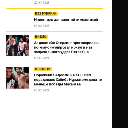
20.04.2023
БЕЗ РУБРИКИ
Инвентарь для занятий гимнастикой
06.02.2023
ВИДЕО
Алджамейн Стерлинг проговорился,
почему симулировал нокаут из-за
запрещённого удара Петра Яна
08.03.2021
НОВОСТИ
Поражение Адесаньи на UFC 259
порадовало Хабиба Нурмагомедова не
меньше победы Махачева
07.03.2021