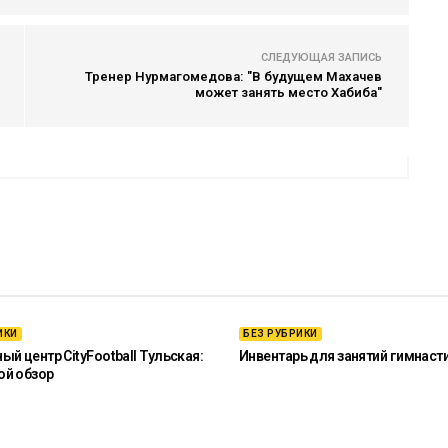
СЛЕДУЮЩАЯ ЗАПИСЬ
Тренер Нурмагомедова: "В будущем Махачев
может занять место Хабиба"
ИКИ
БЕЗ РУБРИКИ
й центр CityFootball Тульская:
Инвентарь для занятий гимнаст
ой обзор