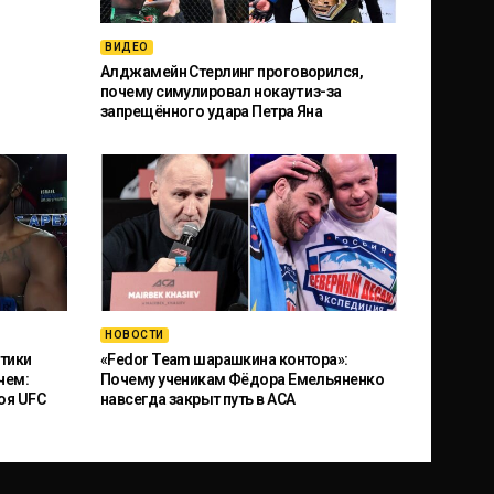
ВИДЕО
Алджамейн Стерлинг проговорился,
почему симулировал нокаут из-за
запрещённого удара Петра Яна
НОВОСТИ
тики
«Fedor Team шарашкина контора»:
чем:
Почему ученикам Фёдора Емельяненко
оя UFC
навсегда закрыт путь в ACA