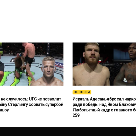
НОВОСТИ
 не случилось: UFC не позволит
Исраэль Адесанья бросил нарко
ну Стерлингу сорвать супербой
ради победы над Яном Блахови
ашоу
Любопытный кадр с главного б
259