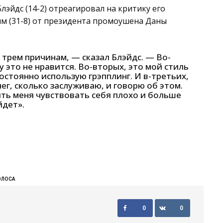
лэйдс (14-2) отреагировал на критику его
ым (31-8) от президента промоушена Даны
 трем причинам, — сказал Блэйдс. — Во-
у это не нравится. Во-вторых, это мой стиль
постоянно использую грэпплинг. И в-третьих,
нег, сколько заслуживаю, и говорю об этом.
ить меня чувствовать себя плохо и больше
йдет».
ОЛОСА
0
0