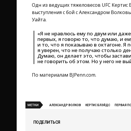
Одн из ведущих тяжеловесов UFC Кертис Б
выступления с бой с Александром Волков
Уайта.
«Я не нравлюсь ему по двум или даже
первых, я говорю то, что думаю, и ем
и то, что я показываю в октагоне. Я 
я уверен, что не получаю столько де
Думаю, он делает это, чтобы застав
не говорить об этом. Но у него не вы
По материалам BJPenn.com.
МЕТКИ
АЛЕКСАНДР ВОЛКОВ
КЕРТИС БЛЭЙДС
ПЕРВАЯ П
ПОДЕЛИТЬСЯ