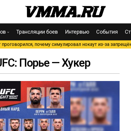
цов
Трансляции боев
Интервью
События
Ст
проговорился, почему симулировал нокаут из-за запрещён
FC: Порье — Хукер