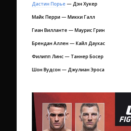
Дастин Порье
— Дэн Хукер
Майк Перри — Микки Галл
Гиан Вилланте — Маурис Грин
Брендан Аллен — Кайл Даукас
Филипп Линс — Таннер Босер
Шон Вудсон — Джулиан Эроса