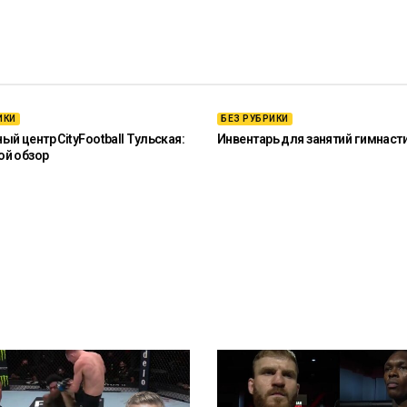
ИКИ
БЕЗ РУБРИКИ
й центр CityFootball Тульская:
Инвентарь для занятий гимнаст
ой обзор