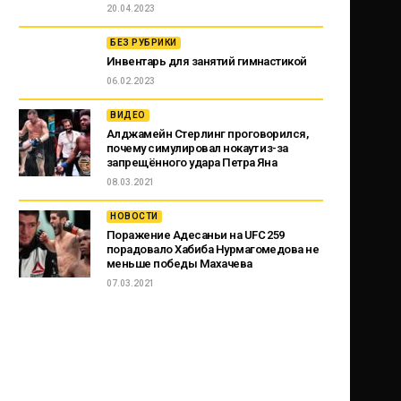
20.04.2023
БЕЗ РУБРИКИ
Инвентарь для занятий гимнастикой
06.02.2023
ВИДЕО
Алджамейн Стерлинг проговорился,
почему симулировал нокаут из-за
запрещённого удара Петра Яна
08.03.2021
НОВОСТИ
Поражение Адесаньи на UFC 259
порадовало Хабиба Нурмагомедова не
меньше победы Махачева
07.03.2021