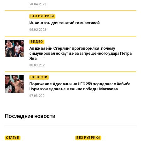
20.04.2023
БЕЗ РУБРИКИ
Инвентарь для занятий гимнастикой
06.02.2023
ВИДЕО
Алджамейн Стерлинг проговорился, почему
симулировал нокаут из-за запрещённого удара Петра
Яна
08.03.2021
НОВОСТИ
Поражение Адесаньи на UFC 259 порадовало Хабиба
Нурмагомедова не меньше победы Махачева
07.03.2021
Последние новости
СТАТЬИ
БЕЗ РУБРИКИ