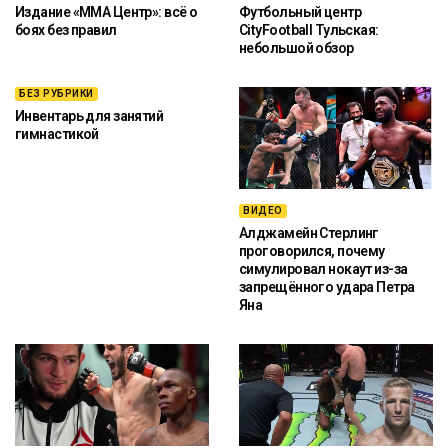
Издание «ММА Центр»: всё о
Футбольный центр
боях без правил
CityFootball Тульская:
небольшой обзор
БЕЗ РУБРИКИ
Инвентарь для занятий
гимнастикой
ВИДЕО
Алджамейн Стерлинг
проговорился, почему
симулировал нокаут из-за
запрещённого удара Петра
Яна