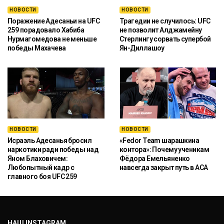
НОВОСТИ
НОВОСТИ
Поражение Адесаньи на UFC
Трагедии не случилось: UFC
259 порадовало Хабиба
не позволит Алджамейну
Нурмагомедова не меньше
Стерлингу сорвать супербой
победы Махачева
Ян-Диллашоу
НОВОСТИ
НОВОСТИ
Исраэль Адесанья бросил
«Fedor Team шарашкина
наркотики ради победы над
контора»: Почему ученикам
Яном Блаховичем:
Фёдора Емельяненко
Любопытный кадр с
навсегда закрыт путь в ACA
главного боя UFC 259
НАШ INSTAGRAM