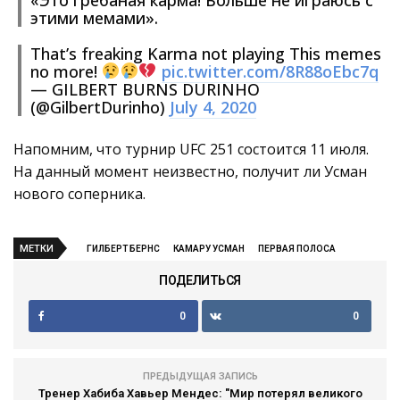
этими мемами».
That’s freaking Karma not playing This memes
no more!
pic.twitter.com/8R88oEbc7q
— GILBERT BURNS DURINHO
(@GilbertDurinho)
July 4, 2020
Напомним, что турнир UFC 251 состоится 11 июля.
На данный момент неизвестно, получит ли Усман
нового соперника.
МЕТКИ
ГИЛБЕРТ БЕРНС
КАМАРУ УСМАН
ПЕРВАЯ ПОЛОСА
ПОДЕЛИТЬСЯ
0
0
ПРЕДЫДУЩАЯ ЗАПИСЬ
Тренер Хабиба Хавьер Мендес: "Мир потерял великого