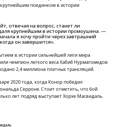
ь крупнейшим поединком в истории
йт, отвечая на вопрос, станет ли
даля крупнейшим в истории промоушена. —
Сначала я хочу пройти через завтрашний
когда он завершится».
ытием в истории сильнейшей лиги мира
вили чемпион легкого веса Хабиб Нурмагомедов
родано 2,4 миллиона платных трансляций.
варе 2020 года, когда Конор победил
ональда Серроне. Стоит отметить, что бой
олько лет подряд выступает Хорхе Масвидаль.
ВИДАЛЬ