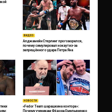
икой
ВИДЕО
Алджамейн Стерлинг проговорился,
почему симулировал нокаут из-за
запрещённого удара Петра Яна
НОВОСТИ
тики
«Fedor Team шарашкина контора»:
чем:
Почему ученикам Фёдора Емельяненко