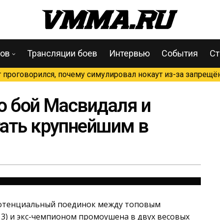
цов
Трансляции боев
Интервью
События
Ст
проговорился, почему симулировал нокаут из-за запрещён
то бой Масвидаля и
ать крупнейшим в
 потенциальный поединок между топовым
13) и экс-чемпионом промоушена в двух весовых