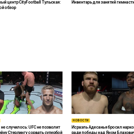
й центр CityFootball Тульская:
Инвентарь для занятий гимнаст
ой обзор
НОВОСТИ
 не случилось: UFC не позволит
Исраэль Адесанья бросил нарко
ну Стерлингу сорвать супербой
ради победы над Яном Блахови