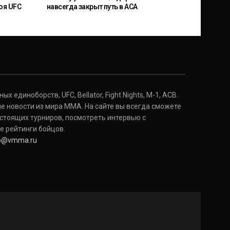
оя UFC
навсегда закрыт путь в ACA
 единоборств, UFC, Bellator, Fight Nights, M-1, ACB.
е новости из мира ММА. На сайте вы всегда сможете
стоящих турниров, посмотреть интервью с
е рейтинги бойцов.
fo@vmma.ru