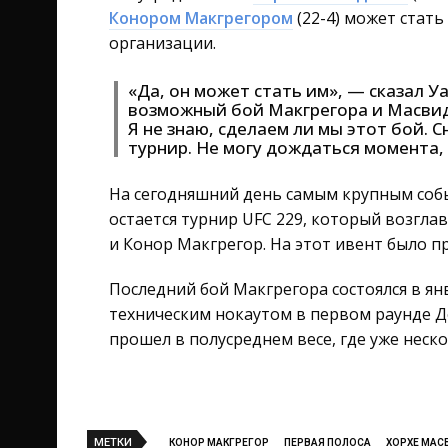
Конором Макгрегором
(22-4) может стат
организации.
«Да, он может стать им», — сказал Уа
возможный бой Макгрегора и Масви
Я не знаю, сделаем ли мы этот бой. 
турнир. Не могу дождаться момента, 
На сегодняшний день самым крупным соб
остается турнир UFC 229, который возгла
и Конор Макгрегор. На этот ивент было п
Последний бой Макгрегора состоялся в ян
техническим нокаутом в первом раунде Д
прошел в полусреднем весе, где уже неск
МЕТКИ
КОНОР МАКГРЕГОР
ПЕРВАЯ ПОЛОСА
ХОРХЕ МАС