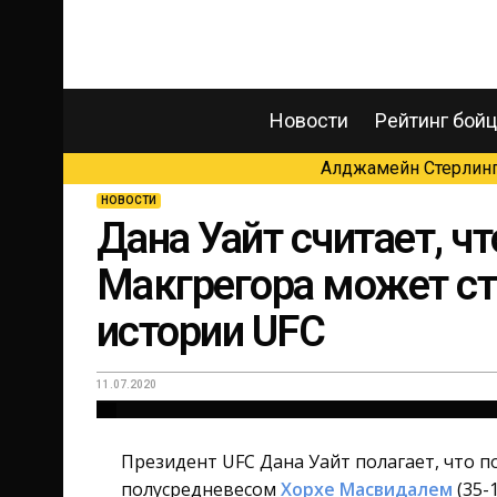
Новости
Рейтинг бой
Алджамейн Стерлинг 
НОВОСТИ
Дана Уайт считает, ч
Макгрегора может ст
истории UFC
11.07.2020
Президент UFC Дана Уайт полагает, что
полусредневесом
Хорхе Масвидалем
(35-