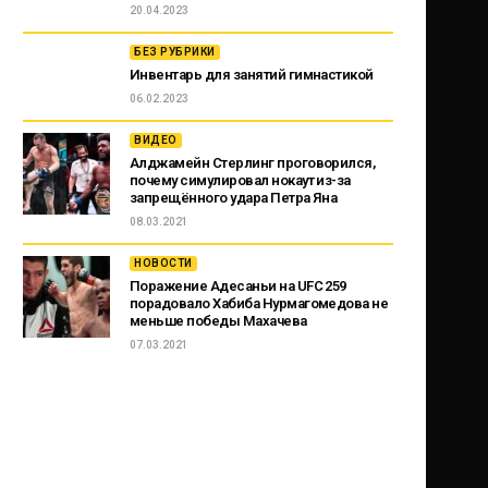
20.04.2023
БЕЗ РУБРИКИ
Инвентарь для занятий гимнастикой
06.02.2023
ВИДЕО
Алджамейн Стерлинг проговорился,
почему симулировал нокаут из-за
запрещённого удара Петра Яна
08.03.2021
НОВОСТИ
Поражение Адесаньи на UFC 259
порадовало Хабиба Нурмагомедова не
меньше победы Махачева
07.03.2021