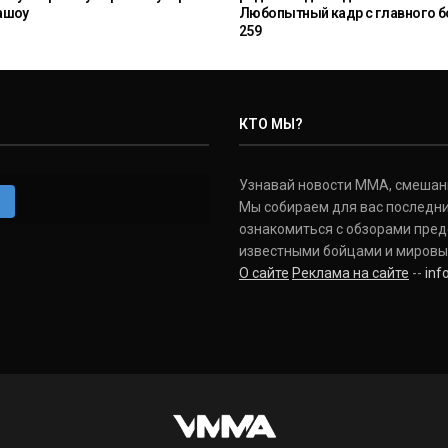
ашоу
Любопытный кадр с главного б
259
КТО МЫ?
Узнавай новости ММА, смешанных
m
Мы собираем для вас последни
ознакомиться с обзорами пред
известными бойцами и мировы
О сайте
Реклама на сайте
--
in