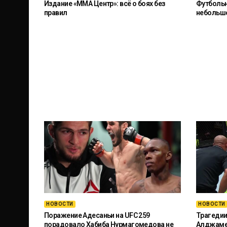
Издание «ММА Центр»: всё о боях без
Футбольны
правил
небольш
НОВОСТИ
НОВОСТИ
Поражение Адесаньи на UFC 259
Трагедии
порадовало Хабиба Нурмагомедова не
Алджамей