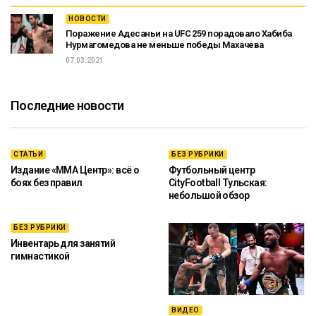
НОВОСТИ
Поражение Адесаньи на UFC 259 порадовало Хабиба
Нурмагомедова не меньше победы Махачева
07.03.2021
Последние новости
СТАТЬИ
БЕЗ РУБРИКИ
Издание «ММА Центр»: всё о
Футбольный центр
боях без правил
CityFootball Тульская:
небольшой обзор
БЕЗ РУБРИКИ
Инвентарь для занятий
гимнастикой
ВИДЕО