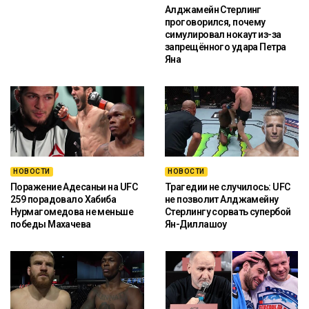
Алджамейн Стерлинг
проговорился, почему
симулировал нокаут из-за
запрещённого удара Петра
Яна
НОВОСТИ
НОВОСТИ
Поражение Адесаньи на UFC
Трагедии не случилось: UFC
259 порадовало Хабиба
не позволит Алджамейну
Нурмагомедова не меньше
Стерлингу сорвать супербой
победы Махачева
Ян-Диллашоу