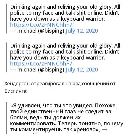
Drinking again and reliving your old glory. All
polite to my face and talk shit online. Didn’t
have you down as a keyboard warrior.
https://t.co/zFNNChhF7I
— michael (@bisping)
July 12, 2020
Drinking again and reliving your old glory. All
polite to my face and talk shit online. Didn’t
have you down as a keyboard warrior.
https://t.co/zFNNChhF7I
— michael (@bisping)
July 12, 2020
Хендерсон отреагировал на ряд сообщений от
Биспинга:
«Я удивлен, что ты это увидел. Похоже,
твой единственный глаз не следит за
боями, ведь ты должен их
комментировать. Теперь понятно, почему
ты комментируешь так хреново», —