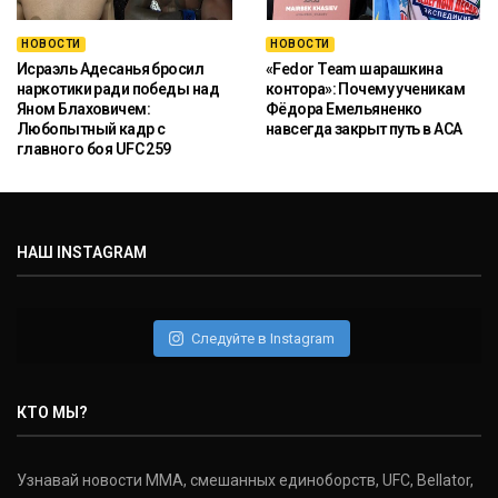
НОВОСТИ
НОВОСТИ
Исраэль Адесанья бросил
«Fedor Team шарашкина
наркотики ради победы над
контора»: Почему ученикам
Яном Блаховичем:
Фёдора Емельяненко
Любопытный кадр с
навсегда закрыт путь в ACA
главного боя UFC 259
НАШ INSTAGRAM
Следуйте в Instagram
КТО МЫ?
Узнавай новости ММА, смешанных единоборств, UFC, Bellator,