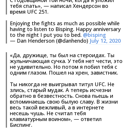
С годовщиной той ночи, когда я уложил
тебя спать», — написал Хендерсон во
время UFC 251.
Enjoying the fights as much as possible while
having to listen to Bisping. Happy anniversary
to the night I put you to bed.
@bisping
— Dan Henderson (@danhendo)
July 12, 2020
«Да, дружище, ты был на стероидах. Ты
жульничающая сучка. У тебя нет чести, это
не удивительно. Но потом я побил тебя с
одним глазом. Пошел на хрен, завистник.
Ты никогда не выигрывал титул UFC. Не
злись, старый мудак. А теперь исчезни
обратно в безвестность. Снова пьешь и
вспоминаешь свою былую славу. В жизни
весь такой вежливый, а в интернете
несешь чушь. Не считал тебя
клавиатурным воином», — ответил
Биспинг.