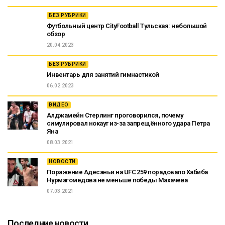
БЕЗ РУБРИКИ
Футбольный центр CityFootball Тульская: небольшой
обзор
20.04.2023
БЕЗ РУБРИКИ
Инвентарь для занятий гимнастикой
06.02.2023
ВИДЕО
Алджамейн Стерлинг проговорился, почему
симулировал нокаут из-за запрещённого удара Петра
Яна
08.03.2021
НОВОСТИ
Поражение Адесаньи на UFC 259 порадовало Хабиба
Нурмагомедова не меньше победы Махачева
07.03.2021
Последние новости