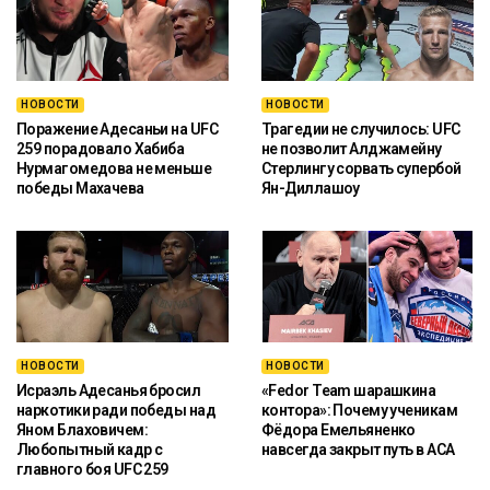
НОВОСТИ
НОВОСТИ
Поражение Адесаньи на UFC
Трагедии не случилось: UFC
259 порадовало Хабиба
не позволит Алджамейну
Нурмагомедова не меньше
Стерлингу сорвать супербой
победы Махачева
Ян-Диллашоу
НОВОСТИ
НОВОСТИ
Исраэль Адесанья бросил
«Fedor Team шарашкина
наркотики ради победы над
контора»: Почему ученикам
Яном Блаховичем:
Фёдора Емельяненко
Любопытный кадр с
навсегда закрыт путь в ACA
главного боя UFC 259