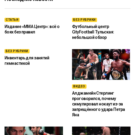
СТАТЬИ
БЕЗ РУБРИКИ
Издание «ММА Центр»: всё о
Футбольный центр
боях без правил
CityFootball Тульская:
небольшой обзор
БЕЗ РУБРИКИ
Инвентарь для занятий
гимнастикой
ВИДЕО
Алджамейн Стерлинг
проговорился, почему
симулировал нокаут из-за
запрещённого удара Петра
Яна