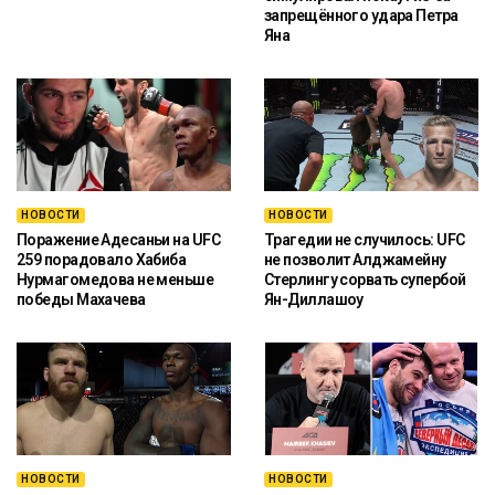
запрещённого удара Петра
Яна
НОВОСТИ
НОВОСТИ
Поражение Адесаньи на UFC
Трагедии не случилось: UFC
259 порадовало Хабиба
не позволит Алджамейну
Нурмагомедова не меньше
Стерлингу сорвать супербой
победы Махачева
Ян-Диллашоу
НОВОСТИ
НОВОСТИ