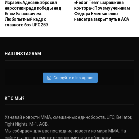
Исраэль Адесанья бросил
«Fedor Team шарашкина
наркотики ради победы над
контора»: Почему ученикам
Яном Блаховичем:
Фёдора Емельяненко
Любопытный кадр с
навсегда закрыт путь в ACA
главного боя UFC 259
НАШ INSTAGRAM
Следуйте в Instagram
КТО МЫ?
Узнавай новости ММА, смешанных единоборств, UFC, Bellator,
Fight Nights, M-1, ACB.
Мы собираем для вас последние новости из мира ММА. На
сайте вы всегда сможете ознакомиться с обзорами