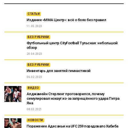
СТАТЬИ
Издание «ММА Центр»: всё о боях без правил
11.05.2023
БЕЗ РУБРИКИ
Футбольный центр CityFootball Тульская: небольшой
обзор
20.04.2023
БЕЗ РУБРИКИ
Инвентарь для занятий гимнастикой
06.02.2023
ВИДЕО
Алджамейн Стерлинг проговорился, почему
симулировал нокаут из-за запрещённого удара Петра
Яна
08.03.2021
НОВОСТИ
Поражение Адесаньи на UFC 259 порадовало Хабиба