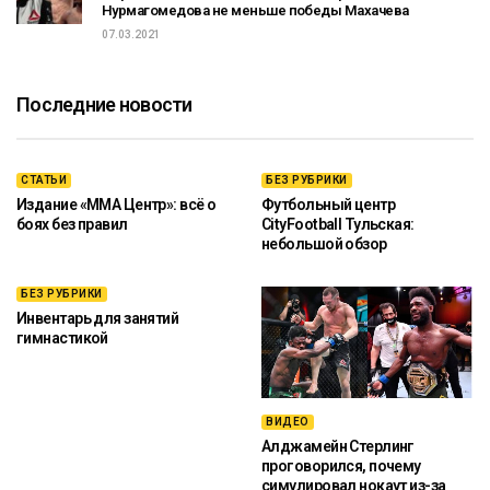
Нурмагомедова не меньше победы Махачева
07.03.2021
Последние новости
СТАТЬИ
БЕЗ РУБРИКИ
Издание «ММА Центр»: всё о
Футбольный центр
боях без правил
CityFootball Тульская:
небольшой обзор
БЕЗ РУБРИКИ
Инвентарь для занятий
гимнастикой
ВИДЕО
Алджамейн Стерлинг
проговорился, почему
симулировал нокаут из-за