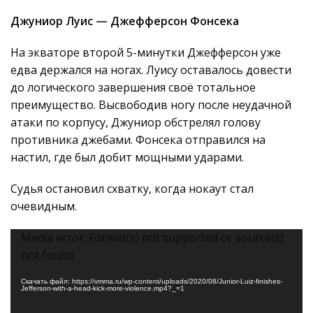
Джуниор Луис — Джефферсон Фонсека
На экваторе второй 5-минутки Джефферсон уже
едва держался на ногах. Луису оставалось довести
до логического завершения своё тотальное
преимущество. Высвободив ногу после неудачной
атаки по корпусу, Джуниор обстрелял голову
противника джебами. Фонсека отправился на
настил, где был добит мощными ударами.
Судья остановил схватку, когда нокаут стал
очевидным.
Видеоплеер
Media error: Format(s) not supported or source(s)
not found
Скачать файл: https://vmma.ru/wp-content/uploads/2020/08/Junior-Luiz-finishes-
Jefferson-with-a-head-kick-more-violence.mp4?_=1