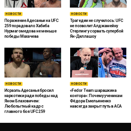
НОВОСТИ
НОВОСТИ
Поражение Адесаньи на UFC
Трагедии не случилось: UFC
259 порадовало Хабиба
не позволит Алджамейну
Нурмагомедова не меньше
Стерлингу сорвать супербой
победы Махачева
Ян-Диллашоу
НОВОСТИ
НОВОСТИ
Исраэль Адесанья бросил
«Fedor Team шарашкина
наркотики ради победы над
контора»: Почему ученикам
Яном Блаховичем:
Фёдора Емельяненко
Любопытный кадр с
навсегда закрыт путь в ACA
главного боя UFC 259