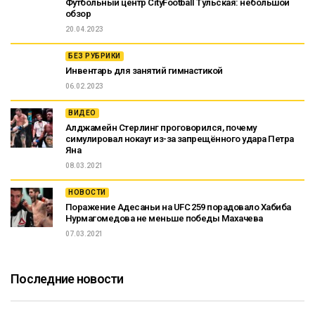
Футбольный центр CityFootball Тульская: небольшой
обзор
20.04.2023
БЕЗ РУБРИКИ
Инвентарь для занятий гимнастикой
06.02.2023
ВИДЕО
Алджамейн Стерлинг проговорился, почему
симулировал нокаут из-за запрещённого удара Петра
Яна
08.03.2021
НОВОСТИ
Поражение Адесаньи на UFC 259 порадовало Хабиба
Нурмагомедова не меньше победы Махачева
07.03.2021
Последние новости