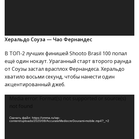
Херальдо Соуза — Чао Фернандес
В ТОП-2 лучших финишей Shooto Brasil 100 попал
ещё один нокаут. Ураганный старт второго раунда
от Соузы застал врасплох Фернандеса. Херальдо
хватило восьми секунд, чтобы нанести один
акцентированный джеб.
Видеоплеер
Media error: Format(s) not supported or source(s)
not found
Скачать файл: https://vmma.ru/wp-
content/uploads/2020/08/AccurateMediocreGourami-mobile.mp4?_=2