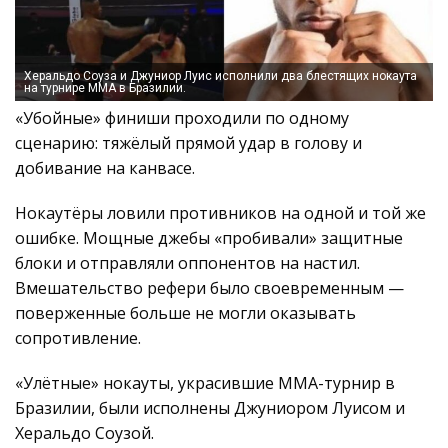
Херальдо Соуза и Джуниор Луис исполнили два блестящих нокаута
на турнире ММА в Бразилии.
«Убойные» финиши проходили по одному
сценарию: тяжёлый прямой удар в голову и
добивание на канвасе.
Нокаутёры ловили противников на одной и той же
ошибке. Мощные джебы «пробивали» защитные
блоки и отправляли оппонентов на настил.
Вмешательство рефери было своевременным —
поверженные больше не могли оказывать
сопротивление.
«Улётные» нокауты, украсившие ММА-турнир в
Бразилии, были исполнены Джуниором Луисом и
Херальдо Соузой.