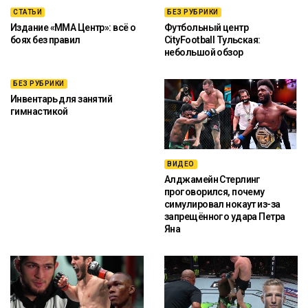
СТАТЬИ
БЕЗ РУБРИКИ
Издание «ММА Центр»: всё о
Футбольный центр
боях без правил
CityFootball Тульская:
небольшой обзор
БЕЗ РУБРИКИ
Инвентарь для занятий
гимнастикой
ВИДЕО
Алджамейн Стерлинг
проговорился, почему
симулировал нокаут из-за
запрещённого удара Петра
Яна