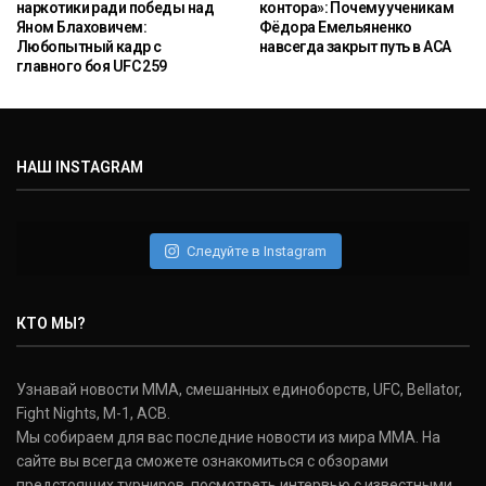
наркотики ради победы над
контора»: Почему ученикам
Яном Блаховичем:
Фёдора Емельяненко
Любопытный кадр с
навсегда закрыт путь в ACA
главного боя UFC 259
НАШ INSTAGRAM
Следуйте в Instagram
КТО МЫ?
Узнавай новости ММА, смешанных единоборств, UFC, Bellator,
Fight Nights, M-1, ACB.
Мы собираем для вас последние новости из мира ММА. На
сайте вы всегда сможете ознакомиться с обзорами
предстоящих турниров, посмотреть интервью с известными