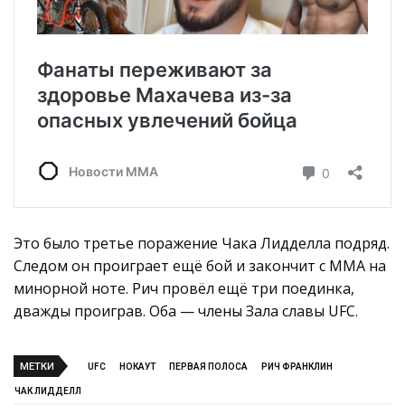
Это было третье поражение Чака Лидделла подряд.
Следом он проиграет ещё бой и закончит с ММА на
минорной ноте. Рич провёл ещё три поединка,
дважды проиграв. Оба — члены Зала славы UFC.
МЕТКИ
UFC
НОКАУТ
ПЕРВАЯ ПОЛОСА
РИЧ ФРАНКЛИН
ЧАК ЛИДДЕЛЛ