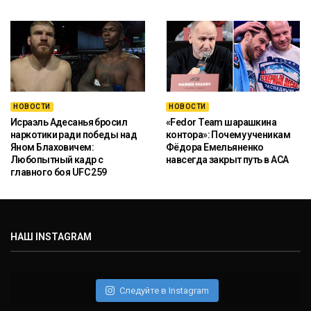
НОВОСТИ
НОВОСТИ
Исраэль Адесанья бросил
«Fedor Team шарашкина
наркотики ради победы над
контора»: Почему ученикам
Яном Блаховичем:
Фёдора Емельяненко
Любопытный кадр с
навсегда закрыт путь в ACA
главного боя UFC 259
НАШ INSTAGRAM
Следуйте в Instagram