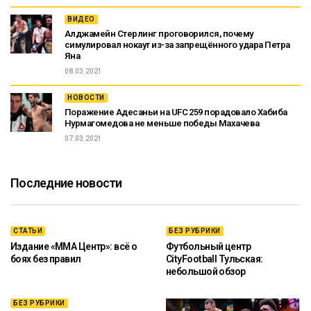
ВИДЕО
Алджамейн Стерлинг проговорился, почему
симулировал нокаут из-за запрещённого удара Петра
Яна
08.03.2021
НОВОСТИ
Поражение Адесаньи на UFC 259 порадовало Хабиба
Нурмагомедова не меньше победы Махачева
07.03.2021
Последние новости
СТАТЬИ
БЕЗ РУБРИКИ
Издание «ММА Центр»: всё о
Футбольный центр
боях без правил
CityFootball Тульская:
небольшой обзор
БЕЗ РУБРИКИ