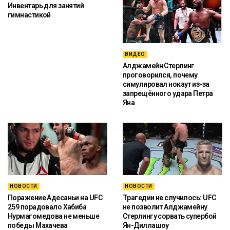
Инвентарь для занятий
гимнастикой
ВИДЕО
Алджамейн Стерлинг
проговорился, почему
симулировал нокаут из-за
запрещённого удара Петра
Яна
НОВОСТИ
НОВОСТИ
Поражение Адесаньи на UFC
Трагедии не случилось: UFC
259 порадовало Хабиба
не позволит Алджамейну
Нурмагомедова не меньше
Стерлингу сорвать супербой
победы Махачева
Ян-Диллашоу