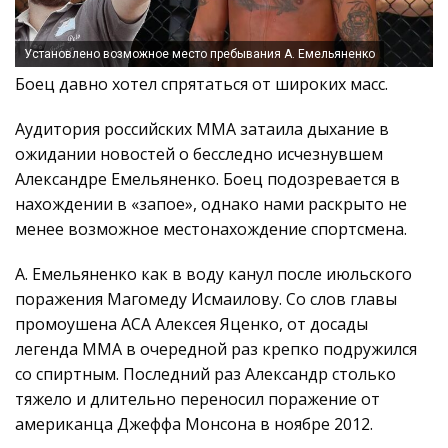
Установлено возможное место пребывания А. Емельяненко
Боец давно хотел спрятаться от широких масс.
Аудитория российских ММА затаила дыхание в
ожидании новостей о бесследно исчезнувшем
Александре Емельяненко. Боец подозревается в
нахождении в «запое», однако нами раскрыто не
менее возможное местонахождение спортсмена.
А. Емельяненко как в воду канул после июльского
поражения Магомеду Исмаилову. Со слов главы
промоушена АСА Алексея Яценко, от досады
легенда ММА в очередной раз крепко подружился
со спиртным. Последний раз Александр столько
тяжело и длительно переносил поражение от
американца Джеффа Монсона в ноябре 2012.