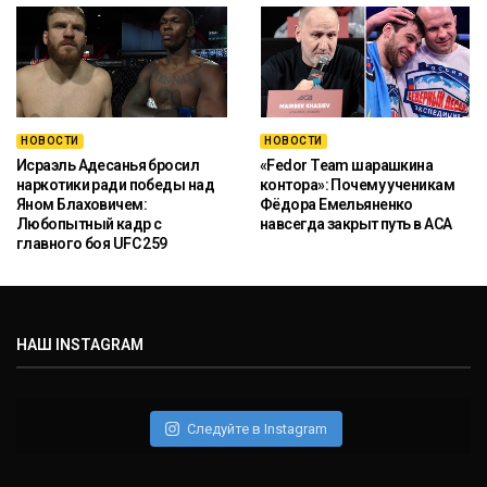
НОВОСТИ
НОВОСТИ
Исраэль Адесанья бросил
«Fedor Team шарашкина
наркотики ради победы над
контора»: Почему ученикам
Яном Блаховичем:
Фёдора Емельяненко
Любопытный кадр с
навсегда закрыт путь в ACA
главного боя UFC 259
НАШ INSTAGRAM
Следуйте в Instagram