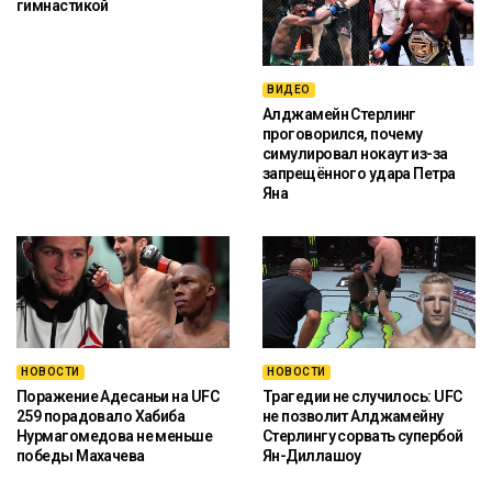
гимнастикой
ВИДЕО
Алджамейн Стерлинг
проговорился, почему
симулировал нокаут из-за
запрещённого удара Петра
Яна
НОВОСТИ
НОВОСТИ
Поражение Адесаньи на UFC
Трагедии не случилось: UFC
259 порадовало Хабиба
не позволит Алджамейну
Нурмагомедова не меньше
Стерлингу сорвать супербой
победы Махачева
Ян-Диллашоу