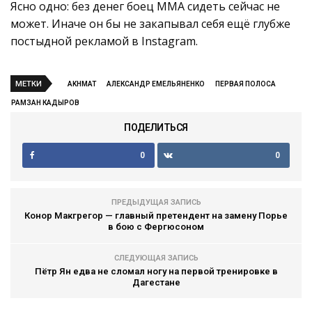
Ясно одно: без денег боец ММА сидеть сейчас не
может. Иначе он бы не закапывал себя ещё глубже
постыдной рекламой в Instagram.
МЕТКИ
AKHMAT
АЛЕКСАНДР ЕМЕЛЬЯНЕНКО
ПЕРВАЯ ПОЛОСА
РАМЗАН КАДЫРОВ
ПОДЕЛИТЬСЯ
0
0
ПРЕДЫДУЩАЯ ЗАПИСЬ
Конор Макгрегор — главный претендент на замену Порье
в бою с Фергюсоном
СЛЕДУЮЩАЯ ЗАПИСЬ
Пётр Ян едва не сломал ногу на первой тренировке в
Дагестане