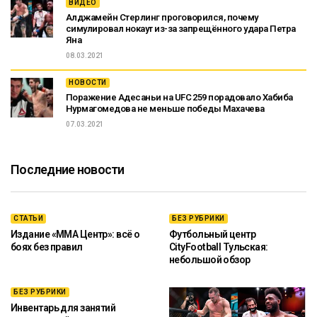
ВИДЕО
Алджамейн Стерлинг проговорился, почему
симулировал нокаут из-за запрещённого удара Петра
Яна
08.03.2021
НОВОСТИ
Поражение Адесаньи на UFC 259 порадовало Хабиба
Нурмагомедова не меньше победы Махачева
07.03.2021
Последние новости
СТАТЬИ
БЕЗ РУБРИКИ
Издание «ММА Центр»: всё о
Футбольный центр
боях без правил
CityFootball Тульская:
небольшой обзор
БЕЗ РУБРИКИ
Инвентарь для занятий