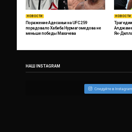
НОВОСТИ
НОВОСТИ
Поражение Адесаньи на UFC 259
Трагедии
порадовало Хабиба Нурмагомедова не
Алджамей
меньше победы Махачева
Ян-Дилл
НАШ INSTAGRAM
Следуйте в Instagra