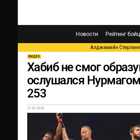
Новости
Рейтинг бой
Алджамейн Стерлинг 
ВИДЕО
Хабиб не смог образу
ослушался Нурмагоме
253
27.09.2020