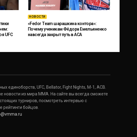
НОВОСТИ
тики
«Fedor Team шарашкина контора»:
чем:
Почему ученикам Фёдора Емельяненко
оя UFC
навсегда закрыт путь в ACA
 единоборств, UFC, Bellator, Fight Nights, M-1, ACB.
е новости из мира ММА. На сайте вы всегда сможете
стоящих турниров, посмотреть интервью с
е рейтинги бойцов.
fo@vmma.ru