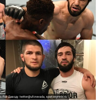
бой Даводу. twitter@ufcnevada, sport-express.ru