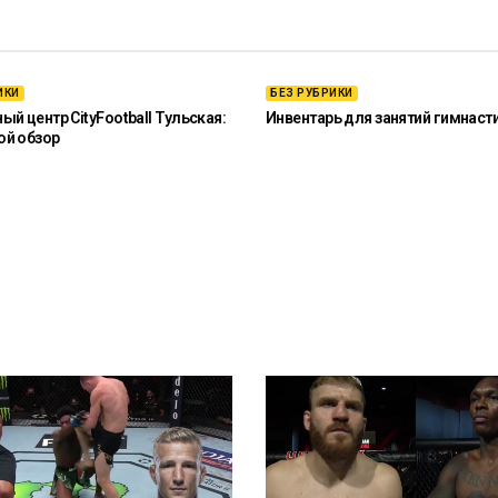
ИКИ
БЕЗ РУБРИКИ
й центр CityFootball Тульская:
Инвентарь для занятий гимнаст
ой обзор