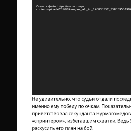
Скачать файл: https://vmma.ru/wp-
content/uploads/2020/09/eagles_ufc_tm_120030252_759339554
Не удивительно, что судьи отдали послед
именно ему победу по очкам. Показатель
приветствовал секунданта Нурмагомедова,
«спринтером», избегавшим схватки. Ведь З
раскусить его план на бой.