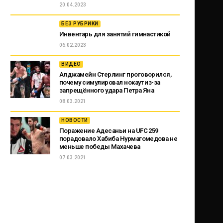
20.04.2023
БЕЗ РУБРИКИ
Инвентарь для занятий гимнастикой
06.02.2023
ВИДЕО
Алджамейн Стерлинг проговорился,
почему симулировал нокаут из-за
запрещённого удара Петра Яна
08.03.2021
НОВОСТИ
Поражение Адесаньи на UFC 259
порадовало Хабиба Нурмагомедова не
меньше победы Махачева
07.03.2021