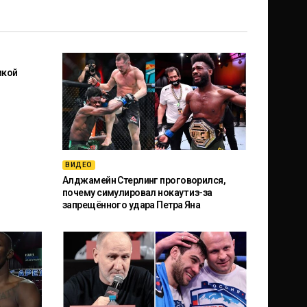
икой
ВИДЕО
Алджамейн Стерлинг проговорился,
почему симулировал нокаут из-за
запрещённого удара Петра Яна