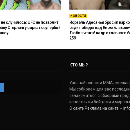
НОВОСТИ
 не случилось: UFC не позволит
Исраэль Адесанья бросил нарко
ну Стерлингу сорвать супербой
ради победы над Яном Блахови
ашоу
Любопытный кадр с главного б
259
КТО МЫ?
Узнавай новости ММА, смешанных
m
Мы собираем для вас последни
ознакомиться с обзорами пред
известными бойцами и мировы
О сайте
Реклама на сайте
--
in