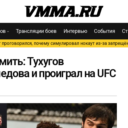
цов
Трансляции боев
Интервью
События
Ст
проговорился, почему симулировал нокаут из-за запрещён
мить: Тухугов
дова и проиграл на UFC