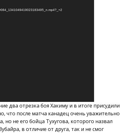
909084_1341049419023183495_n.mp4?_=2
ние два отрезка боя Хакиму и в итоге присудили
но, что после матча канадец очень уважительно
 но не его бойца Тухугова, которого назвал
убайра, в отличие от друга, так и не смог