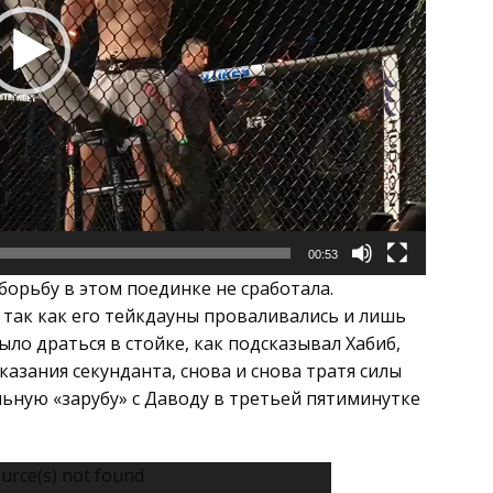
00:53
 борьбу в этом поединке не сработала.
 так как его тейкдауны проваливались и лишь
ыло драться в стойке, как подсказывал Хабиб,
азания секунданта, снова и снова тратя силы
альную «зарубу» с Даводу в третьей пятиминутке
urce(s) not found