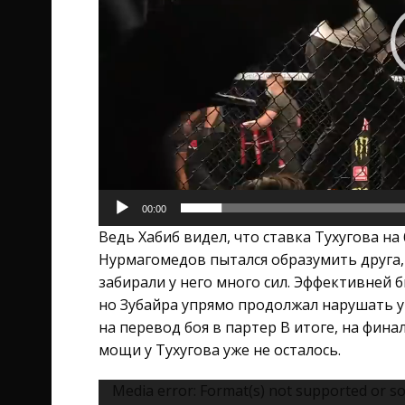
00:00
Ведь Хабиб видел, что ставка Тухугова на
Нурмагомедов пытался образумить друга,
забирали у него много сил. Эффективней б
но Зубайра упрямо продолжал нарушать ук
на перевод боя в партер В итоге, на фин
мощи у Тухугова уже не осталось.
Видеоплеер
Media error: Format(s) not supported or so