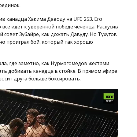
оединок.
ив канадца Хакима Даводу на UFC 253. Его
 всё идёт к уверенной победе чеченца. Раскусив
й совет Зубайре, как дожать Давуду. Но Тухугов
но проиграл бой, который так хорошо
ала, где заметно, как Нурмагомедов жестами
ать добивать канадца в стойке. В прямом эфире
просит друга больше боксировать.