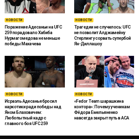
НОВОСТИ
НОВОСТИ
Поражение Адесаньи на UFC
Трагедии не случилось: UFC
259 порадовало Хабиба
не позволит Алджамейну
Нурмагомедова не меньше
Стерлингу сорвать супербой
победы Махачева
Ян-Диллашоу
НОВОСТИ
НОВОСТИ
Исраэль Адесанья бросил
«Fedor Team шарашкина
наркотики ради победы над
контора»: Почему ученикам
Яном Блаховичем:
Фёдора Емельяненко
Любопытный кадр с
навсегда закрыт путь в ACA
главного боя UFC 259