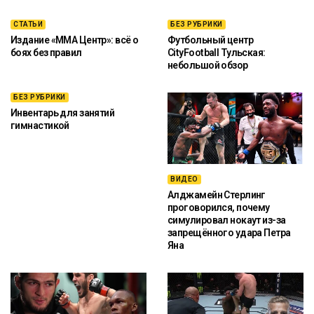
СТАТЬИ
БЕЗ РУБРИКИ
Издание «ММА Центр»: всё о
Футбольный центр
боях без правил
CityFootball Тульская:
небольшой обзор
БЕЗ РУБРИКИ
Инвентарь для занятий
гимнастикой
ВИДЕО
Алджамейн Стерлинг
проговорился, почему
симулировал нокаут из-за
запрещённого удара Петра
Яна