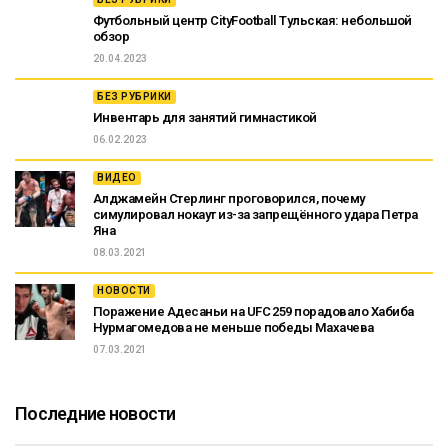
Футбольный центр CityFootball Тульская: небольшой
обзор
20.04.2023
БЕЗ РУБРИКИ
Инвентарь для занятий гимнастикой
06.02.2023
ВИДЕО
Алджамейн Стерлинг проговорился, почему
симулировал нокаут из-за запрещённого удара Петра
Яна
08.03.2021
НОВОСТИ
Поражение Адесаньи на UFC 259 порадовало Хабиба
Нурмагомедова не меньше победы Махачева
07.03.2021
Последние новости