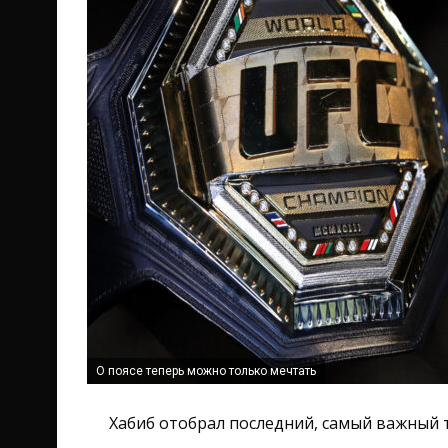
О поясе теперь можно только мечтать
Хабиб отобрал последний, самый важный т