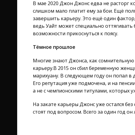
В мае 2020 Джон Джонс едва не расторг ко
слишком мало платит ему за бои. Ещё полг
завершить карьеру. Это ещё один фактор,
ведь Уайт может специально оттягивать 
возможности прикоснуться к поясу.
Тёмное прошлое
Многие знают Джонса, как сомнительную
карьеру.В 2015 он сбил беременную женщи
марихуану. В следующем году он попал в 
Его репутация уже подмочена, и на пенсии
а не с чемпионскими титулами, которых уж
На закате карьеры Джонс уже остался без
стоят под вопросом. Всего за один год он 