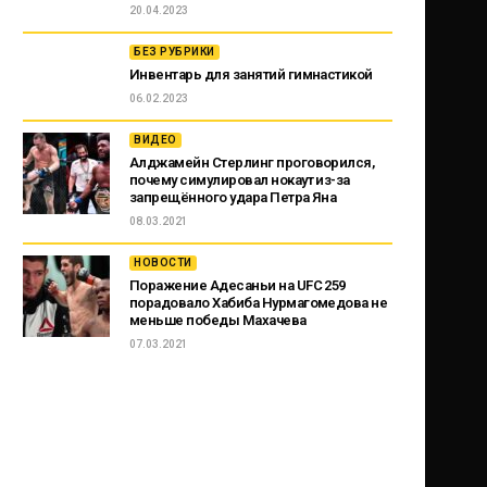
20.04.2023
БЕЗ РУБРИКИ
Инвентарь для занятий гимнастикой
06.02.2023
ВИДЕО
Алджамейн Стерлинг проговорился,
почему симулировал нокаут из-за
запрещённого удара Петра Яна
08.03.2021
НОВОСТИ
Поражение Адесаньи на UFC 259
порадовало Хабиба Нурмагомедова не
меньше победы Махачева
07.03.2021