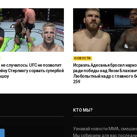
НОВОСТИ
 не случилось: UFC не позволит
Исраэль Адесанья бросил нарко
ну Стерлингу сорвать супербой
ради победы над Яном Блахови
ашоу
Любопытный кадр с главного б
259
КТО МЫ?
Узнавай новости ММА, смешанных
m
Мы собираем для вас последни