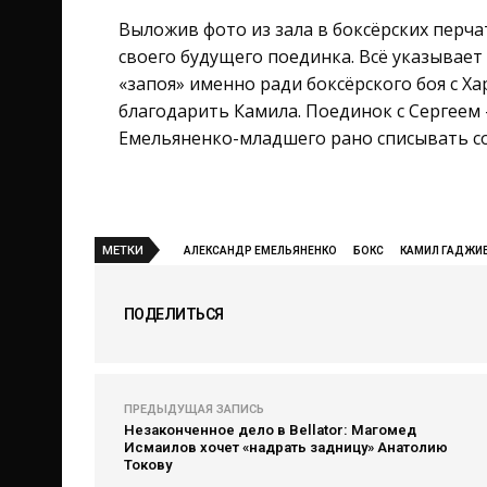
Выложив фото из зала в боксёрских перча
своего будущего поединка. Всё указывает
«запоя» именно ради боксёрского боя с Х
благодарить Камила. Поединок с Сергеем 
Емельяненко-младшего рано списывать со
МЕТКИ
АЛЕКСАНДР ЕМЕЛЬЯНЕНКО
БОКС
КАМИЛ ГАДЖИ
ПОДЕЛИТЬСЯ
ПРЕДЫДУЩАЯ ЗАПИСЬ
Незаконченное дело в Bellator: Магомед
Исмаилов хочет «надрать задницу» Анатолию
Токову