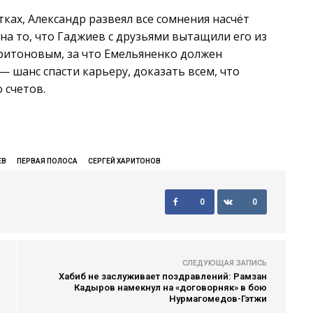
тках, Александр развеял все сомнения насчёт
 на то, что Гаджиев с друзьями вытащили его из
аритоновым, за что Емельяненко должен
— шанс спасти карьеру, доказать всем, что
 счетов.
ЕВ
ПЕРВАЯ ПОЛОСА
СЕРГЕЙ ХАРИТОНОВ
0
0
СЛЕДУЮЩАЯ ЗАПИСЬ
Хабиб не заслуживает поздравлений: Рамзан
Кадыров намекнул на «договорняк» в бою
Нурмагомедов-Гэтжи