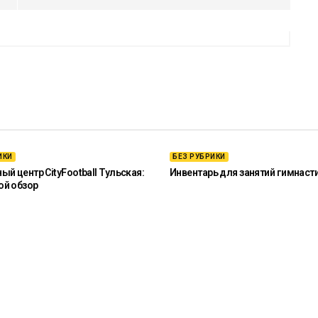
ИКИ
БЕЗ РУБРИКИ
й центр CityFootball Тульская:
Инвентарь для занятий гимнаст
ой обзор