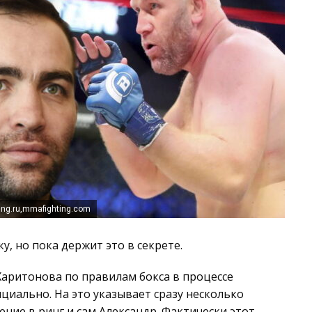
ing.ru,mmafighting.com
у, но пока держит это в секрете.
аритонова по правилам бокса в процессе
циально. На это указывает сразу несколько
ение в ринг и сам Александр. Фактически этот