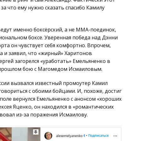
 за что ему нужно сказать спасибо Камилу
ведут именно боксёрский, а не MMA-поединок,
сиональном боксе. Уверенная победа над Дэнни
рта он чувствует себя комфортно. Впрочем,
а и заявил, что «жирный» Харитонов
Сергей загорелся «уработать» Емельяненко в
в прошлом бою с Магомедом Исмаиловым.
оссии вызвался известный промоутер Камил
оговориться с обоими бойцами. И, похоже, достиг
 поле вернулся Емельяненко с анонсом «хороших
ексея Яценко, он находился в «романтических
твовал из-за поражения Исмаилову.