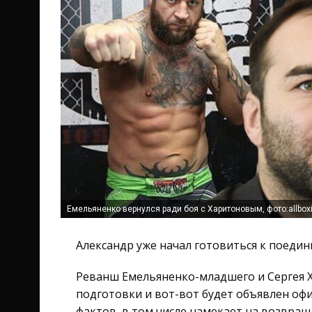
Емельяненко вернулся ради боя с Харитоновым, фото:allbox
Александр уже начал готовиться к поединк
Реванш Емельяненко-младшего и Сергея Х
подготовки и вот-вот будет объявлен офи
фактов, в том числе намекает на возвращ