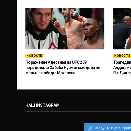
НОВОСТИ
НОВОСТИ
Поражение Адесаньи на UFC 259
Трагедии
порадовало Хабиба Нурмагомедова не
Алджамей
меньше победы Махачева
Ян-Дилл
НАШ INSTAGRAM
Следуйте в Instagra