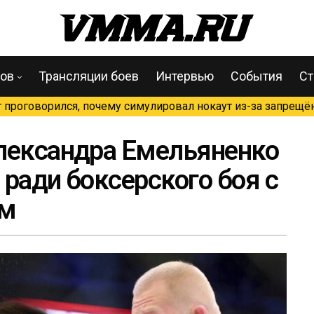
цов
Трансляции боев
Интервью
События
Ст
проговорился, почему симулировал нокаут из-за запрещён
лександра Емельяненко
ради боксерского боя с
ым