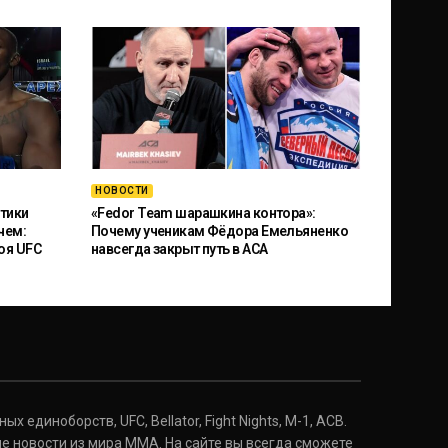
НОВОСТИ
тики
«Fedor Team шарашкина контора»:
чем:
Почему ученикам Фёдора Емельяненко
оя UFC
навсегда закрыт путь в ACA
 единоборств, UFC, Bellator, Fight Nights, M-1, ACB.
е новости из мира ММА. На сайте вы всегда сможете