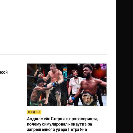
икой
ВИДЕО
Алджамейн Стерлинг проговорился,
почему симулировал нокаут из-за
запрещённого удара Петра Яна