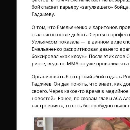
бой спасает карьеру «загулявшего» бойца,
Гаджиеву.
О том, что Емельяненко и Харитонов про
стало ясно после дебюта Сергея в профес
Уильямсом показала — в данном виде спо
Емельяненко раскритиковал давнего враг
боксировал «как клоун». После этих слов 
ринге, ведь по ММА он уже провалился 
Организовать боксёрский «бой года» в Р
Гаджиев. Он дал понять, что знает, как д
своего. Через какое-то время в медийное
новостей». Ранее, по словам главы ACA Ал
настроениях», то есть беспробудно пьянс