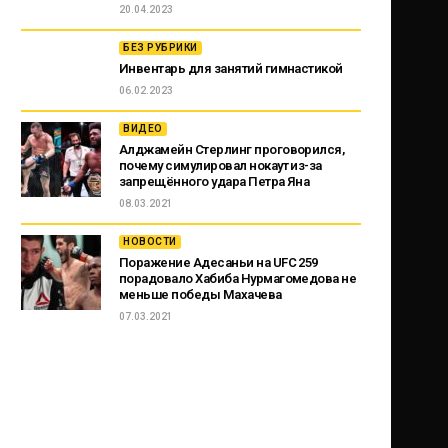
20.04.2023
БЕЗ РУБРИКИ
Инвентарь для занятий гимнастикой
06.02.2023
ВИДЕО
Алджамейн Стерлинг проговорился,
почему симулировал нокаут из-за
запрещённого удара Петра Яна
08.03.2021
НОВОСТИ
Поражение Адесаньи на UFC 259
порадовало Хабиба Нурмагомедова не
меньше победы Махачева
07.03.2021