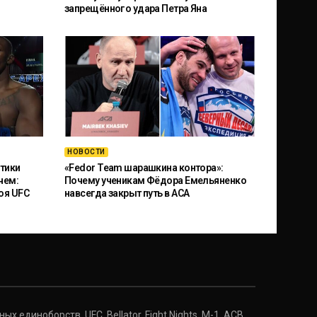
запрещённого удара Петра Яна
НОВОСТИ
тики
«Fedor Team шарашкина контора»:
чем:
Почему ученикам Фёдора Емельяненко
оя UFC
навсегда закрыт путь в ACA
 единоборств, UFC, Bellator, Fight Nights, M-1, ACB.