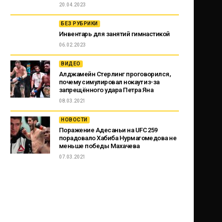
20.04.2023
БЕЗ РУБРИКИ
Инвентарь для занятий гимнастикой
06.02.2023
ВИДЕО
Алджамейн Стерлинг проговорился,
почему симулировал нокаут из-за
запрещённого удара Петра Яна
08.03.2021
НОВОСТИ
Поражение Адесаньи на UFC 259
порадовало Хабиба Нурмагомедова не
меньше победы Махачева
07.03.2021