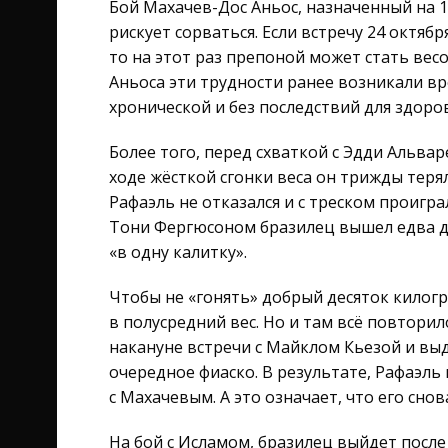
Бой Махачев-Дос Аньос, назначенный на 14
рискует сорваться. Если встречу 24 октяб
то на этот раз препоной может стать вес
Аньоса эти трудности ранее возникали вр
хронической и без последствий для здоро
Более того, перед схваткой с Эдди Альва
ходе жёсткой сгонки веса он трижды терял
Рафаэль не отказался и с треском проигра
Тони Фергюсоном бразилец вышел едва д
«в одну калитку».
Чтобы не «гонять» добрый десяток килог
в полусредний вес. Но и там всё повторил
накануне встречи с Майклом Кьезой и выд
очередное фиаско. В результате, Рафаэль
с Махачевым. А это означает, что его снов
На бой с Исламом, бразилец выйдет после