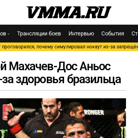
цов
Трансляции боев
Интервью
События
Ст
проговорился, почему симулировал нокаут из-за запрещён
ой Махачев-Дос Аньос
-за здоровья бразильца