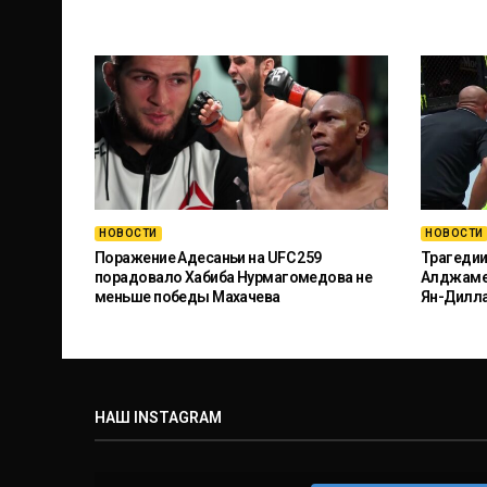
НОВОСТИ
НОВОСТИ
Поражение Адесаньи на UFC 259
Трагедии
порадовало Хабиба Нурмагомедова не
Алджамей
меньше победы Махачева
Ян-Дилл
НАШ INSTAGRAM