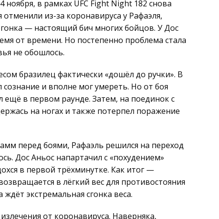
 ноября, в рамках UFC Fight Night 182 снова
ря отменили из-за коронавируса у Рафаэля,
огонка — настоящий бич многих бойцов. У Дос
емя от времени. Но постепенно проблема стала
вья не обошлось.
ресом бразилец фактически «дошёл до ручки». В
 сознание и вполне мог умереть. Но от боя
л ещё в первом раунде. Затем, на поединок с
ержась на ногах и также потерпел поражение
рамм перед боями, Рафаэль решился на переход
ось. Дос Аньос напартачил с «похудением»
охся в первой трёхминутке. Как итог —
 возвращается в лёгкий вес для противостояния
а ждёт экстремальная сгонка веса.
 излечения от коронавируса. Наверняка,