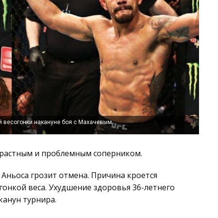
й весогонки накануне боя с Махачевым.
озрастным и проблемным соперником.
 Аньоса грозит отмена. Причина кроется
гонкой веса. Ухудшение здоровья 36-летнего
канун турнира.