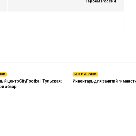
Героем России
ИКИ
БЕЗ РУБРИКИ
й центр CityFootball Тульская:
Инвентарь для занятий гимнаст
ой обзор