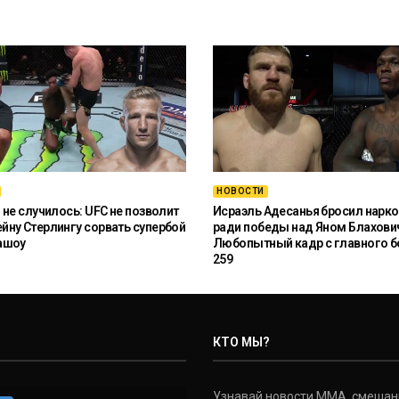
НОВОСТИ
 не случилось: UFC не позволит
Исраэль Адесанья бросил нарко
ну Стерлингу сорвать супербой
ради победы над Яном Блахови
ашоу
Любопытный кадр с главного б
259
КТО МЫ?
Узнавай новости ММА, смешанных