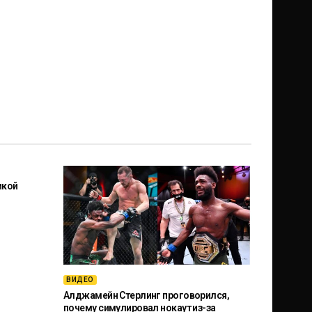
икой
ВИДЕО
Алджамейн Стерлинг проговорился,
почему симулировал нокаут из-за