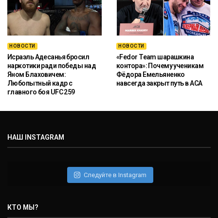
НОВОСТИ
НОВОСТИ
Исраэль Адесанья бросил
«Fedor Team шарашкина
наркотики ради победы над
контора»: Почему ученикам
Яном Блаховичем:
Фёдора Емельяненко
Любопытный кадр с
навсегда закрыт путь в ACA
главного боя UFC 259
НАШ INSTAGRAM
Следуйте в Instagram
КТО МЫ?