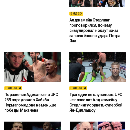
ВИДЕО
Алджамейн Стерлинг
проговорился, почему
симулировал нокаут из-за
запрещённого удара Петра
Яна
НОВОСТИ
НОВОСТИ
Поражение Адесаньи на UFC
Трагедии не случилось: UFC
259 порадовало Хабиба
не позволит Алджамейну
Нурмагомедова не меньше
Стерлингу сорвать супербой
победы Махачева
Ян-Диллашоу