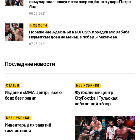
симулировал нокаут из-за запрещённого удара Петра
Яна
08.03.2021
НОВОСТИ
Поражение Адесаньи на UFC 259 порадовало Хабиба
Нурмагомедова не меньше победы Махачева
07.03.2021
Последние новости
СТАТЬИ
БЕЗ РУБРИКИ
Издание «ММА Центр»: всё о
Футбольный центр
боях без правил
CityFootball Тульская:
небольшой обзор
БЕЗ РУБРИКИ
Инвентарь для занятий
гимнастикой