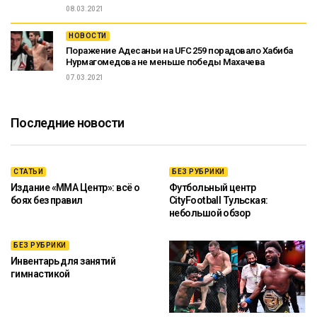
08.03.2021
НОВОСТИ
Поражение Адесаньи на UFC 259 порадовало Хабиба
Нурмагомедова не меньше победы Махачева
07.03.2021
Последние новости
СТАТЬИ
БЕЗ РУБРИКИ
Издание «ММА Центр»: всё о
Футбольный центр
боях без правил
CityFootball Тульская:
небольшой обзор
БЕЗ РУБРИКИ
Инвентарь для занятий
гимнастикой