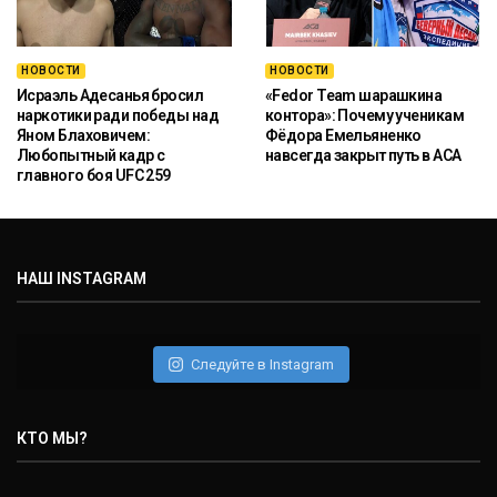
НОВОСТИ
НОВОСТИ
Исраэль Адесанья бросил
«Fedor Team шарашкина
наркотики ради победы над
контора»: Почему ученикам
Яном Блаховичем:
Фёдора Емельяненко
Любопытный кадр с
навсегда закрыт путь в ACA
главного боя UFC 259
НАШ INSTAGRAM
Следуйте в Instagram
КТО МЫ?