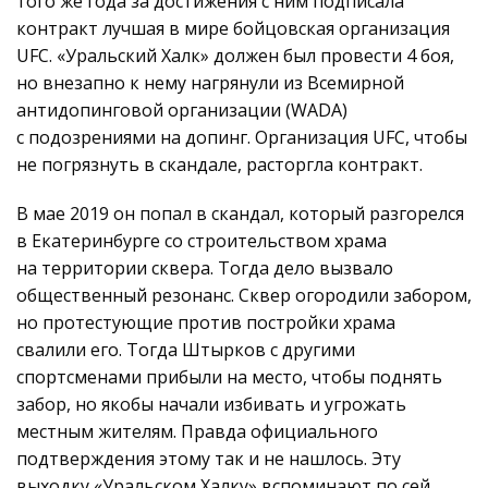
того же года за достижения с ним подписала
контракт лучшая в мире бойцовская организация
UFC. «Уральский Халк» должен был провести 4 боя,
но внезапно к нему нагрянули из Всемирной
антидопинговой организации (WADA)
с подозрениями на допинг. Организация UFC, чтобы
не погрязнуть в скандале, расторгла контракт.
В мае 2019 он попал в скандал, который разгорелся
в Екатеринбурге со строительством храма
на территории сквера. Тогда дело вызвало
общественный резонанс. Сквер огородили забором,
но протестующие против постройки храма
свалили его. Тогда Штырков с другими
спортсменами прибыли на место, чтобы поднять
забор, но якобы начали избивать и угрожать
местным жителям. Правда официального
подтверждения этому так и не нашлось. Эту
выходку «Уральском Халку» вспоминают по сей