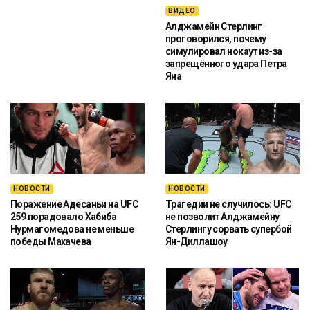
ВИДЕО
Алджамейн Стерлинг
проговорился, почему
симулировал нокаут из-за
запрещённого удара Петра
Яна
НОВОСТИ
НОВОСТИ
Поражение Адесаньи на UFC
Трагедии не случилось: UFC
259 порадовало Хабиба
не позволит Алджамейну
Нурмагомедова не меньше
Стерлингу сорвать супербой
победы Махачева
Ян-Диллашоу