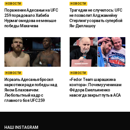
НОВОСТИ
НОВОСТИ
Поражение Адесаньи на UFC
Трагедии не случилось: UFC
259 порадовало Хабиба
не позволит Алджамейну
Нурмагомедова не меньше
Стерлингу сорвать супербой
победы Махачева
Ян-Диллашоу
НОВОСТИ
НОВОСТИ
Исраэль Адесанья бросил
«Fedor Team шарашкина
наркотики ради победы над
контора»: Почему ученикам
Яном Блаховичем:
Фёдора Емельяненко
Любопытный кадр с
навсегда закрыт путь в ACA
главного боя UFC 259
НАШ INSTAGRAM