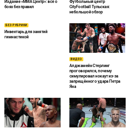
Издание «ММА Центр»: всё о
Футбольный центр
боях без правил
CityFootball Тульская:
небольшой обзор
БЕЗ РУБРИКИ
Инвентарь для занятий
гимнастикой
ВИДЕО
Алджамейн Стерлинг
проговорился, почему
симулировал нокаут из-за
запрещённого удара Петра
Яна