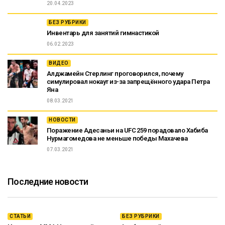
20.04.2023
БЕЗ РУБРИКИ
Инвентарь для занятий гимнастикой
06.02.2023
ВИДЕО
Алджамейн Стерлинг проговорился, почему
симулировал нокаут из-за запрещённого удара Петра
Яна
08.03.2021
НОВОСТИ
Поражение Адесаньи на UFC 259 порадовало Хабиба
Нурмагомедова не меньше победы Махачева
07.03.2021
Последние новости
СТАТЬИ
БЕЗ РУБРИКИ