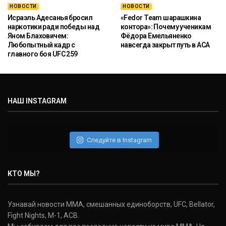
НОВОСТИ
НОВОСТИ
Исраэль Адесанья бросил
«Fedor Team шарашкина
наркотики ради победы над
контора»: Почему ученикам
Яном Блаховичем:
Фёдора Емельяненко
Любопытный кадр с
навсегда закрыт путь в ACA
главного боя UFC 259
НАШ INSTAGRAM
Следуйте в Instagram
КТО МЫ?
Узнавай новости ММА, смешанных единоборств, UFC, Bellator,
Fight Nights, M-1, ACB.