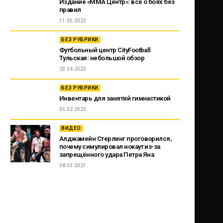
Издание «ММА Центр»: всё о боях без
правил
11.05.2023
БЕЗ РУБРИКИ
Футбольный центр CityFootball
Тульская: небольшой обзор
20.04.2023
БЕЗ РУБРИКИ
Инвентарь для занятий гимнастикой
06.02.2023
ВИДЕО
Алджамейн Стерлинг проговорился,
почему симулировал нокаут из-за
запрещённого удара Петра Яна
08.03.2021