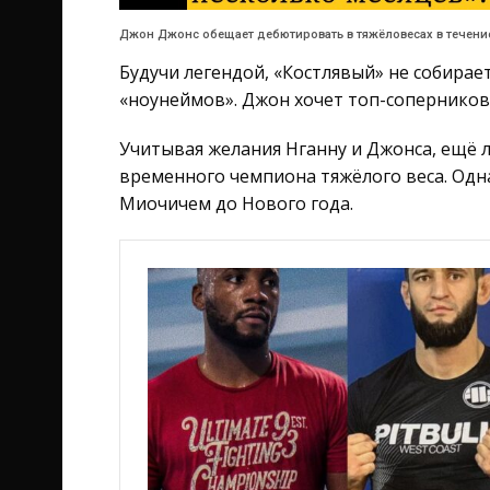
Джон Джонс обещает дебютировать в тяжёловесах в течение
Будучи легендой, «Костлявый» не собирае
«ноунеймов». Джон хочет топ-соперников 
Учитывая желания Нганну и Джонса, ещё л
временного чемпиона тяжёлого веса. Одна
Миочичем до Нового года.