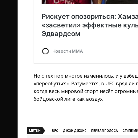
Но с тех пор многое изменилось, и у взб
«переобуться». Разумеется, в UFC вряд ли
когда весь мировой спорт несёт огромн
бойцовской лиге как воздух.
МЕТКИ
UFC
ДЖОН ДЖОНС
ПЕРВАЯ ПОЛОСА
СТИПЕ М