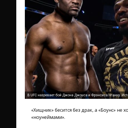
В UFC назревает бой Джона Джонса и Фрэнсиса Нганну. Исто
«Хищник» бесится без драк, а «Боунс» не 
«ноунеймами».