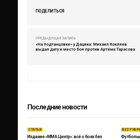
ПОДЕЛИТЬСЯ
ПРЕДЫДУЩАЯ ЗАПИСЬ
«На подтанцовке» у Дацика: Михаил Кокляев
выдал дату и место боя против Артёма Тарасова
Последние новости
СТАТЬИ
БЕЗ РУБР
Издание «ММА Центр»: всё о боях без
Футбольны