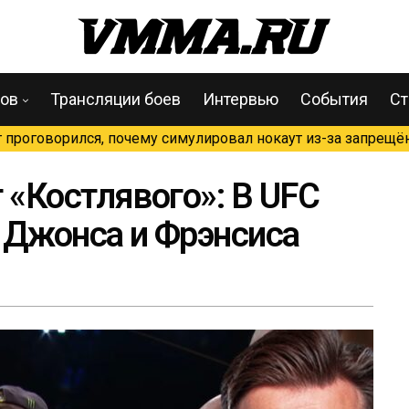
цов
Трансляции боев
Интервью
События
Ст
проговорился, почему симулировал нокаут из-за запрещён
«Костлявого»: В UFC
 Джонса и Фрэнсиса