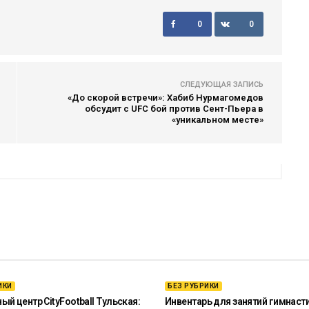
0
0
СЛЕДУЮЩАЯ ЗАПИСЬ
«До скорой встречи»: Хабиб Нурмагомедов
обсудит с UFC бой против Сент-Пьера в
«уникальном месте»
ИКИ
БЕЗ РУБРИКИ
й центр CityFootball Тульская:
Инвентарь для занятий гимнаст