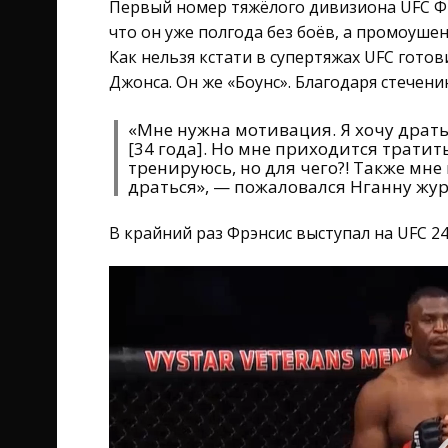
Первый номер тяжёлого дивизиона UFC Фрэ
что он уже полгода без боёв, а промоуше
Как нельзя кстати в супертяжах UFC гото
Джонса. Он же «Боунс». Благодаря стечен
«Мне нужна мотивация. Я хочу драть
[34 года]. Но мне приходится тратит
тренируюсь, но для чего?! Также мне
драться», — пожаловался Нганну жу
В крайний раз Фрэнсис выступал на UFC 249
Видеоплеер