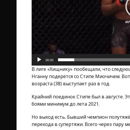
00:00
В лиге «Хищнику» пообещали, что следующ
Нганну подерётся со Стипе Миочичем. Вот 
возраста (38) выступает раз в год.
Крайний поединок Стипе был в августе. Э
боями минимум до лета 2021.
Но выход есть. Бывший чемпион полутяжё
перехода в супертяжи. Всего через пару 