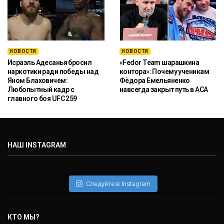
НОВОСТИ
НОВОСТИ
Исраэль Адесанья бросил
«Fedor Team шарашкина
наркотики ради победы над
контора»: Почему ученикам
Яном Блаховичем:
Фёдора Емельяненко
Любопытный кадр с
навсегда закрыт путь в ACA
главного боя UFC 259
НАШ INSTAGRAM
Следуйте в Instagram
КТО МЫ?