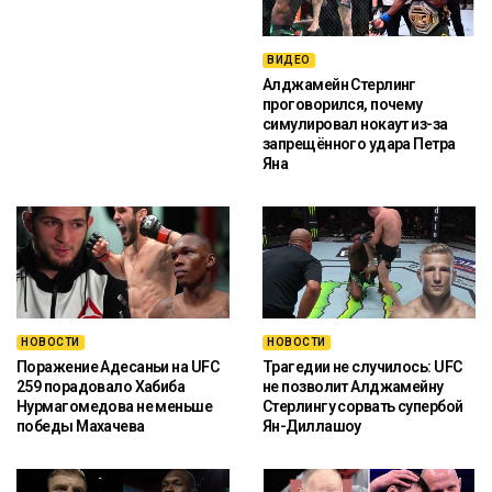
ВИДЕО
Алджамейн Стерлинг
проговорился, почему
симулировал нокаут из-за
запрещённого удара Петра
Яна
НОВОСТИ
НОВОСТИ
Поражение Адесаньи на UFC
Трагедии не случилось: UFC
259 порадовало Хабиба
не позволит Алджамейну
Нурмагомедова не меньше
Стерлингу сорвать супербой
победы Махачева
Ян-Диллашоу