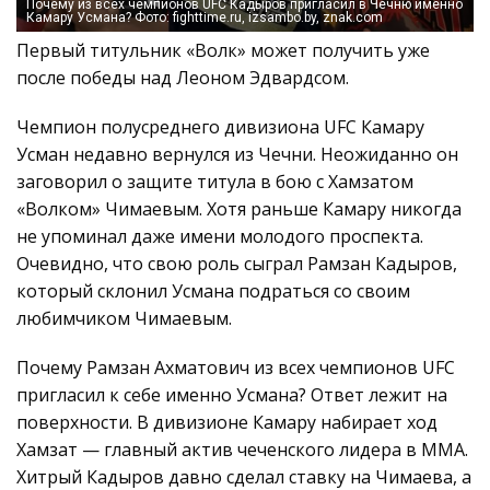
Почему из всех чемпионов UFC Кадыров пригласил в Чечню именно
Камару Усмана? Фото: fighttime.ru, izsambo.by, znak.com
Первый титульник «Волк» может получить уже
после победы над Леоном Эдвардсом.
Чемпион полусреднего дивизиона UFC Камару
Усман недавно вернулся из Чечни. Неожиданно он
заговорил о защите титула в бою с Хамзатом
«Волком» Чимаевым. Хотя раньше Камару никогда
не упоминал даже имени молодого проспекта.
Очевидно, что свою роль сыграл Рамзан Кадыров,
который склонил Усмана подраться со своим
любимчиком Чимаевым.
Почему Рамзан Ахматович из всех чемпионов UFC
пригласил к себе именно Усмана? Ответ лежит на
поверхности. В дивизионе Камару набирает ход
Хамзат — главный актив чеченского лидера в ММА.
Хитрый Кадыров давно сделал ставку на Чимаева, а