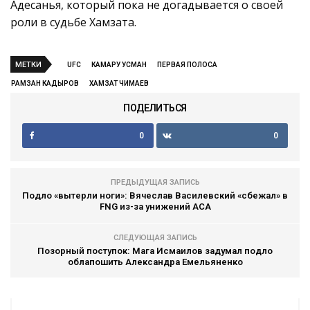
Адесанья, который пока не догадывается о своей
роли в судьбе Хамзата.
МЕТКИ
UFC
КАМАРУ УСМАН
ПЕРВАЯ ПОЛОСА
РАМЗАН КАДЫРОВ
ХАМЗАТ ЧИМАЕВ
ПОДЕЛИТЬСЯ
0
0
ПРЕДЫДУЩАЯ ЗАПИСЬ
Подло «вытерли ноги»: Вячеслав Василевский «сбежал» в
FNG из-за унижений ACA
СЛЕДУЮЩАЯ ЗАПИСЬ
Позорный поступок: Мага Исмаилов задумал подло
облапошить Александра Емельяненко