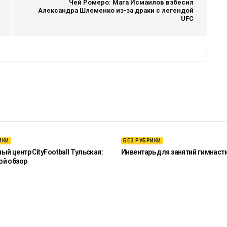
Чей Ромеро: Мага Исмаилов взбесил
Александра Шлеменко из-за драки с легендой
UFC
ИКИ
БЕЗ РУБРИКИ
й центр CityFootball Тульская:
Инвентарь для занятий гимнаст
ой обзор