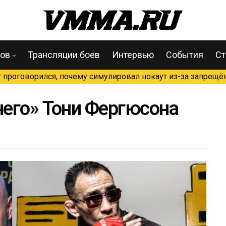
цов
Трансляции боев
Интервью
События
Ст
проговорился, почему симулировал нокаут из-за запрещён
его» Тони Фергюсона