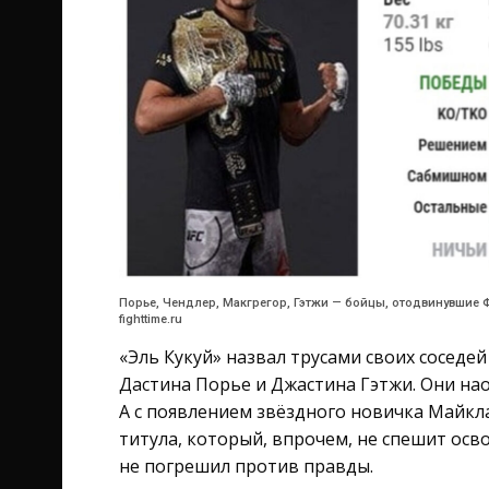
Порье, Чендлер, Макгрегор, Гэтжи — бойцы, отодвинувшие Фер
fighttime.ru
«Эль Кукуй» назвал трусами своих соседе
Дастина Порье и Джастина Гэтжи. Они на
А с появлением звёздного новичка Майкла
титула, который, впрочем, не спешит осв
не погрешил против правды.