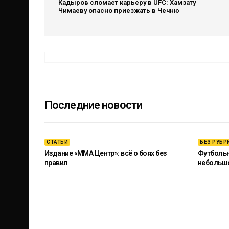
Кадыров сломает карьеру в UFC: Хамзату
Чимаеву опасно приезжать в Чечню
Последние новости
СТАТЬИ
БЕЗ РУБР
Издание «ММА Центр»: всё о боях без
Футбольны
правил
небольш