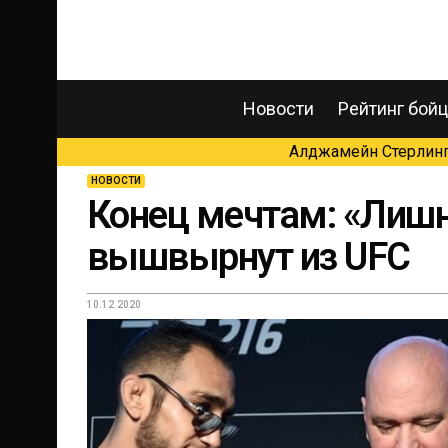
Новости
Рейтинг бой
Алджамейн Стерлинг 
НОВОСТИ
Конец мечтам: «Лишн
вышвырнут из UFC
10.12.2020