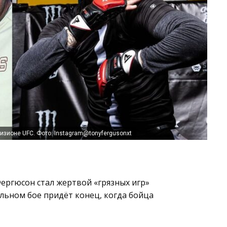
зионе UFC. Фото: Instagram@tonyfergusonxt
ергюсон стал жертвой «грязных игр»
льном бое придёт конец, когда бойца