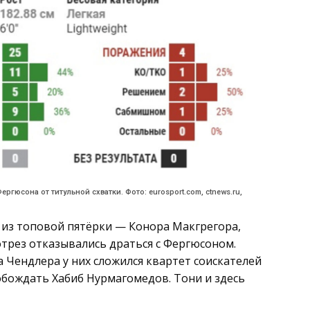
гюсона от титульной схватки. Фото: eurosport.com, ctnews.ru,
й из топовой пятёрки — Конора Макгрегора,
отрез отказывались драться с Фергюсоном.
 Чендлера у них сложился квартет соискателей
обождать Хабиб Нурмагомедов. Тони и здесь