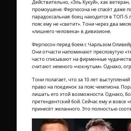
Действительно, «Эль Кукуй», как ветеран
промоушене. Фергюсона не спасёт даже п
парадоксальная: боец находится в ТОП-5 
пояс ему не «светит». Тони через два месяц
«лишнего человека» в дивизионе.
Фергюсон перед боем с Чарльзом Оливейр
Они отчасти напоминают пресловутую «т
часто списывают на фирменные чудачеств
считают немного «чокнутым». Однако, огр
Тони полагает, что за 10 лет выступлени
право на поединок за пояс чемпиона. По
лишать его этой возможности. Однако, 
претендентский бой. Сейчас ему и вовсе 
принесёт желанного. Это полностью соотв