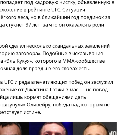
, попадает под кадровую чистку, объявленную в
оложение в рейтинге UFC. Ситуация
лёгкого веса, но в ближайший год поединок за
а стукнет 37 лет, за что он оказался в роли
ой сделал несколько скандальных заявлений.
еорию заговора». Подобные высказывания
а «Эль Кукуя», которого в ММА-сообществе
омная доля правды в его словах есть.
й в UFC и ряда впечатляющих побед он заслужил
ражение от Джастина Гэтжи в мае — не повод
бойца лишь кормят обещаниями дать
«подсунули» Оливейру, победа над которым не
етствует истине.