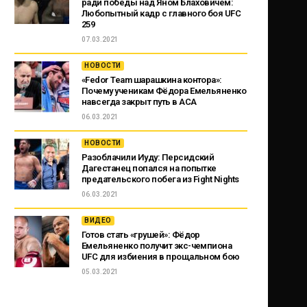
ради победы над Яном Блаховичем:
Любопытный кадр с главного боя UFC
259
07.03.2021
НОВОСТИ
«Fedor Team шарашкина контора»:
Почему ученикам Фёдора Емельяненко
навсегда закрыт путь в ACA
06.03.2021
НОВОСТИ
Разоблачили Иуду: Персидский
Дагестанец попался на попытке
предательского побега из Fight Nights
06.03.2021
ВИДЕО
Готов стать «грушей»: Фёдор
Емельяненко получит экс-чемпиона
UFC для избиения в прощальном бою
05.03.2021