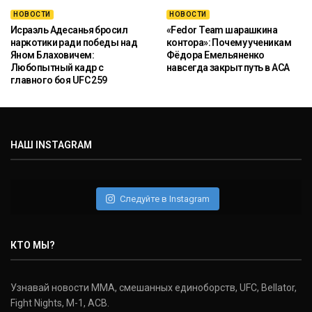
НОВОСТИ
НОВОСТИ
Исраэль Адесанья бросил
«Fedor Team шарашкина
наркотики ради победы над
контора»: Почему ученикам
Яном Блаховичем:
Фёдора Емельяненко
Любопытный кадр с
навсегда закрыт путь в ACA
главного боя UFC 259
НАШ INSTAGRAM
Следуйте в Instagram
КТО МЫ?
Узнавай новости ММА, смешанных единоборств, UFC, Bellator,
Fight Nights, M-1, ACB.