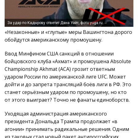
За удар по Кадырову ответит Дана Уайт, фото:yuga.ru
«Незаконные» и «глупые» меры Вашингтона дорого
обойдутся американскому промоушену.
Ввод Минфином США санкций в отношении
бойцовского клуба «Ахмат» и промоушена Absolute
Championship Akhmat (ACA) грозит ответным
ударом России по американской лиге UFC. Может
дойти и до запрета трансляций боёв лиги в РФ. Это
станет серьёзным ударом по промоушену, но кто
от этого выиграет? Точно не фанаты единоборств.
Уходящая администрация американского
президента Дональда Трампа продолжает «в
агонии» принимать радикальные решения. Одним
из таковых стал новый пакет антиросссийских