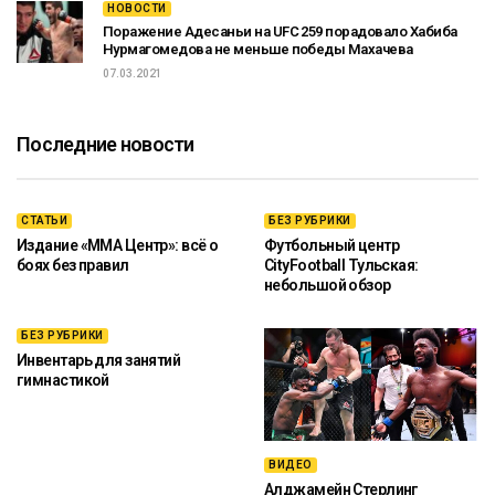
НОВОСТИ
Поражение Адесаньи на UFC 259 порадовало Хабиба
Нурмагомедова не меньше победы Махачева
07.03.2021
Последние новости
СТАТЬИ
БЕЗ РУБРИКИ
Издание «ММА Центр»: всё о
Футбольный центр
боях без правил
CityFootball Тульская:
небольшой обзор
БЕЗ РУБРИКИ
Инвентарь для занятий
гимнастикой
ВИДЕО
Алджамейн Стерлинг