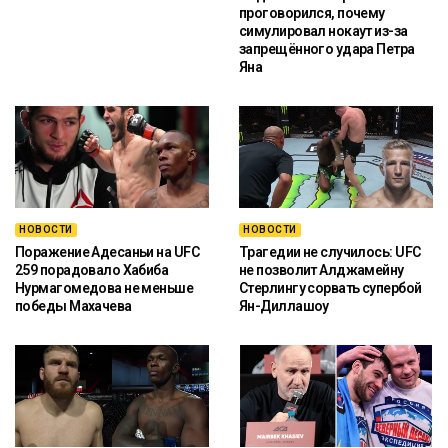
проговорился, почему
симулировал нокаут из-за
запрещённого удара Петра
Яна
НОВОСТИ
НОВОСТИ
Поражение Адесаньи на UFC
Трагедии не случилось: UFC
259 порадовало Хабиба
не позволит Алджамейну
Нурмагомедова не меньше
Стерлингу сорвать супербой
победы Махачева
Ян-Диллашоу