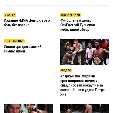
СТАТЬИ
БЕЗ РУБРИКИ
Издание «ММА Центр»: всё о
Футбольный центр
боях без правил
CityFootball Тульская:
небольшой обзор
БЕЗ РУБРИКИ
Инвентарь для занятий
гимнастикой
ВИДЕО
Алджамейн Стерлинг
проговорился, почему
симулировал нокаут из-за
запрещённого удара Петра
Яна