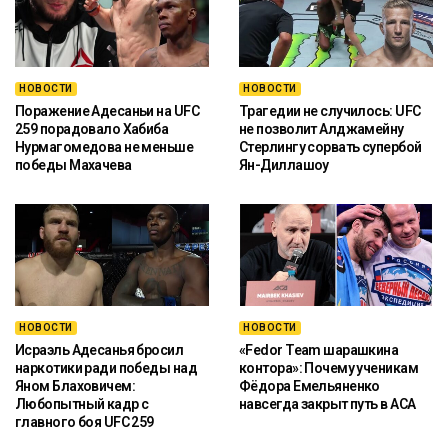
НОВОСТИ
НОВОСТИ
Поражение Адесаньи на UFC
Трагедии не случилось: UFC
259 порадовало Хабиба
не позволит Алджамейну
Нурмагомедова не меньше
Стерлингу сорвать супербой
победы Махачева
Ян-Диллашоу
НОВОСТИ
НОВОСТИ
Исраэль Адесанья бросил
«Fedor Team шарашкина
наркотики ради победы над
контора»: Почему ученикам
Яном Блаховичем:
Фёдора Емельяненко
Любопытный кадр с
навсегда закрыт путь в ACA
главного боя UFC 259