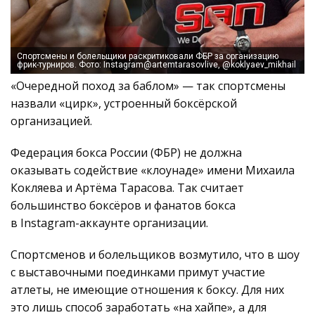
Спортсмены и болельщики раскритиковали ФБР за организацию
фрик-турниров. Фото: Instagram@artemtarasovlive, @koklyaev_mikhail
«Очередной поход за баблом» — так спортсмены
назвали «цирк», устроенный боксёрской
организацией.
Федерация бокса России (ФБР) не должна
оказывать содействие «клоунаде» имени Михаила
Кокляева и Артёма Тарасова. Так считает
большинство боксёров и фанатов бокса
в Instagram-аккаунте организации.
Спортсменов и болельщиков возмутило, что в шоу
с выставочными поединками примут участие
атлеты, не имеющие отношения к боксу. Для них
это лишь способ заработать «на хайпе», а для