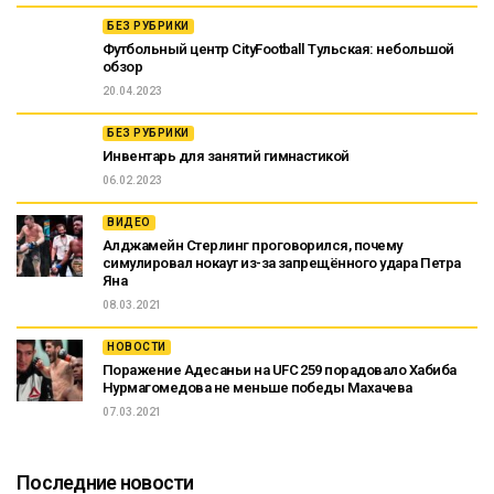
БЕЗ РУБРИКИ
Футбольный центр CityFootball Тульская: небольшой
обзор
20.04.2023
БЕЗ РУБРИКИ
Инвентарь для занятий гимнастикой
06.02.2023
ВИДЕО
Алджамейн Стерлинг проговорился, почему
симулировал нокаут из-за запрещённого удара Петра
Яна
08.03.2021
НОВОСТИ
Поражение Адесаньи на UFC 259 порадовало Хабиба
Нурмагомедова не меньше победы Махачева
07.03.2021
Последние новости