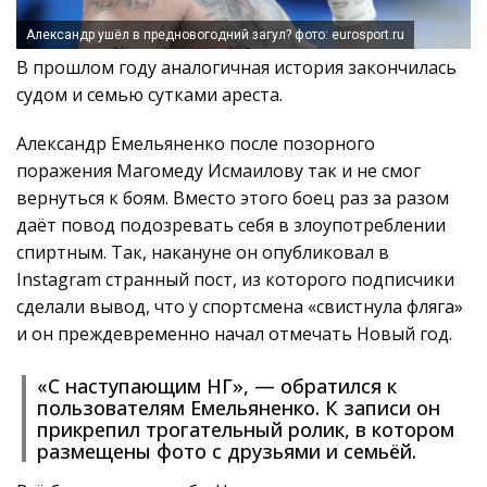
Александр ушёл в предновогодний загул? фото: eurosport.ru
В прошлом году аналогичная история закончилась
судом и семью сутками ареста.
Александр Емельяненко после позорного
поражения Магомеду Исмаилову так и не смог
вернуться к боям. Вместо этого боец раз за разом
даёт повод подозревать себя в злоупотреблении
спиртным. Так, накануне он опубликовал в
Instagram странный пост, из которого подписчики
сделали вывод, что у спортсмена «свистнула фляга»
и он преждевременно начал отмечать Новый год.
«С наступающим НГ», — обратился к
пользователям Емельяненко. К записи он
прикрепил трогательный ролик, в котором
размещены фото с друзьями и семьёй.