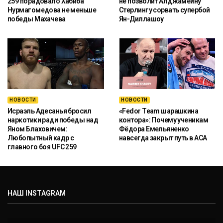
259 порадовало Хабиба
не позволит Алджамейну
Нурмагомедова не меньше
Стерлингу сорвать супербой
победы Махачева
Ян-Диллашоу
НОВОСТИ
НОВОСТИ
Исраэль Адесанья бросил
«Fedor Team шарашкина
наркотики ради победы над
контора»: Почему ученикам
Яном Блаховичем:
Фёдора Емельяненко
Любопытный кадр с
навсегда закрыт путь в ACA
главного боя UFC 259
НАШ INSTAGRAM