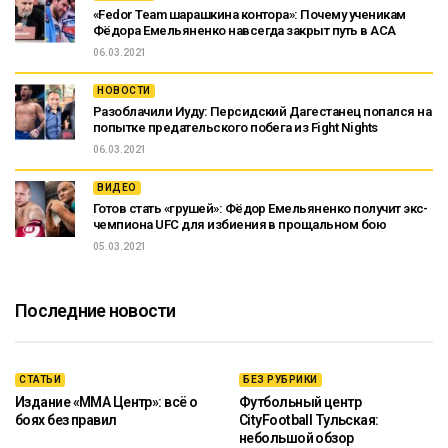
«Fedor Team шарашкина контора»: Почему ученикам
Фёдора Емельяненко навсегда закрыт путь в ACA
06.03.2021
НОВОСТИ
Разоблачили Иуду: Персидский Дагестанец попался на
попытке предательского побега из Fight Nights
06.03.2021
ВИДЕО
Готов стать «грушей»: Фёдор Емельяненко получит экс-
чемпиона UFC для избиения в прощальном бою
05.03.2021
Последние новости
СТАТЬИ
БЕЗ РУБРИКИ
Издание «ММА Центр»: всё о
Футбольный центр
боях без правил
CityFootball Тульская:
небольшой обзор