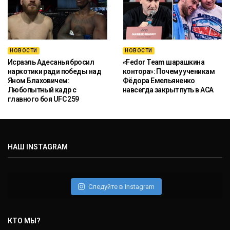
НОВОСТИ
НОВОСТИ
Исраэль Адесанья бросил
«Fedor Team шарашкина
наркотики ради победы над
контора»: Почему ученикам
Яном Блаховичем:
Фёдора Емельяненко
Любопытный кадр с
навсегда закрыт путь в ACA
главного боя UFC 259
НАШ INSTAGRAM
Следуйте в Instagram
КТО МЫ?