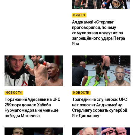
ВИДЕО
Алджамейн Стерлинг
проговорился, почему
симулировал нокаут из-за
запрещённого удара Петра
Яна
НОВОСТИ
НОВОСТИ
Поражение Адесаньи на UFC
Трагедии не случилось: UFC
259 порадовало Хабиба
не позволит Алджамейну
Нурмагомедова не меньше
Стерлингу сорвать супербой
победы Махачева
Ян-Диллашоу