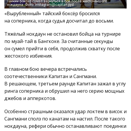
Тайкий боксёр сумел вернуться в бой после жесточайшего
нокдауна. Фото: Instagram@capitan.pyd
«Вырубленный» тайский боксёр бросился
на соперника, когда судья досчитал до восьми.
Тяжёлый нокдаун не остановил бойца на турнире
по муай-тай в Бангкоке. За считанные секунды
он сумел прийти в себя, продолжив схватку после
жестокого избиения.
В главном бою вечера встречались
соотечественники Капитан и Сангмани.
В решающем, третьем раунде Капитан зажал в углу
ринга соперника и обрушил на него серию мощных
джебов и апперкотов.
Особенно страшным оказался удар локтем в висок и
Сангмани сполз по канатам на настил. После такого
нокдауна, рефери обычно останавливают поединки