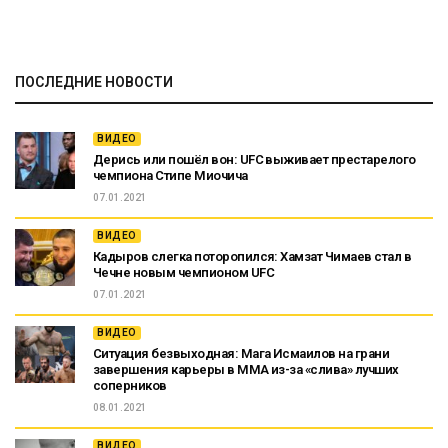
ПОСЛЕДНИЕ НОВОСТИ
ВИДЕО
Дерись или пошёл вон: UFC выживает престарелого
чемпиона Стипе Миочича
07.01.2021
ВИДЕО
Кадыров слегка поторопился: Хамзат Чимаев стал в
Чечне новым чемпионом UFC
07.01.2021
ВИДЕО
Ситуация безвыходная: Мага Исмаилов на грани
завершения карьеры в ММА из-за «слива» лучших
соперников
08.01.2021
ВИДЕО