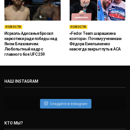
НОВОСТИ
НОВОСТИ
Исраэль Адесанья бросил
«Fedor Team шарашкина
наркотики ради победы над
контора»: Почему ученикам
Яном Блаховичем:
Фёдора Емельяненко
Любопытный кадр с
навсегда закрыт путь в ACA
главного боя UFC 259
НАШ INSTAGRAM
Следуйте в Instagram
КТО МЫ?