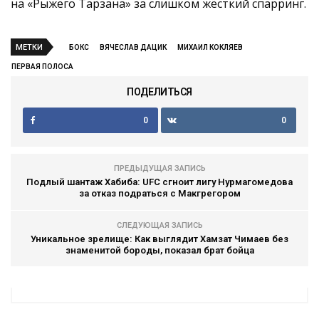
на «Рыжего Тарзана» за слишком жёсткий спарринг.
МЕТКИ
БОКС
ВЯЧЕСЛАВ ДАЦИК
МИХАИЛ КОКЛЯЕВ
ПЕРВАЯ ПОЛОСА
ПОДЕЛИТЬСЯ
0
0
ПРЕДЫДУЩАЯ ЗАПИСЬ
Подлый шантаж Хабиба: UFC сгноит лигу Нурмагомедова
за отказ подраться с Макгрегором
СЛЕДУЮЩАЯ ЗАПИСЬ
Уникальное зрелище: Как выглядит Хамзат Чимаев без
знаменитой бороды, показал брат бойца