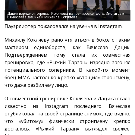
Дацик изрядно потрепал Кокляева на тренировке, фото: Инстаграм
Вячеслава Дацика и Михаила Кокляева
Пауэрлифтер пожаловался на увечья в Instagram.
Михаилу Кокляеву рано «тягаться» в боксе с таким
мастером единоборств, как Вячеслав Дацик.
Подтверждением тому стала их совместная
тренировка, где «Рыжий Тарзан» изрядно загонял
потенциального соперника. В какой-то момент
боец MMA настолько крепко «втащил» стронгмену,
что даже разбил ему лицо.
О совместной тренировке Кокляева и Дацика стало
известно из Instagram последнего. Вячеслав
опубликовал на своей странице снимок, где видно,
что «убитому» физически стронгмену крепко
досталось. «Рыжий Тарзан» выглядел свежее.