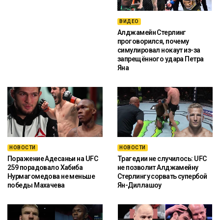
ВИДЕО
Алджамейн Стерлинг
проговорился, почему
симулировал нокаут из-за
запрещённого удара Петра
Яна
НОВОСТИ
НОВОСТИ
Поражение Адесаньи на UFC
Трагедии не случилось: UFC
259 порадовало Хабиба
не позволит Алджамейну
Нурмагомедова не меньше
Стерлингу сорвать супербой
победы Махачева
Ян-Диллашоу