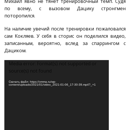
Михаил явно не тянет тренировочный темп. Судя
по всему, с вызовом Дацику стронгмен
поторопился.
На наличие увечий после тренировки пожаловался
сам Кокляев. У себя в сторис он поделился видео,
записанным, вероятно, вслед за спаррингом с
Дациком.
Видеоплеер
Media error: Format(s) not supported or
source(s) not found
Скачать файл: https://vmma.ru/wp-
content/uploads/2021/01/video_2021-01-06_17-30-39.mp4?_=1