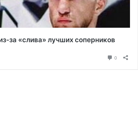
из-за «слива» лучших соперников
коммента
0