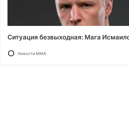
Ситуация безвыходная: Мага Исмаило
Новости ММА