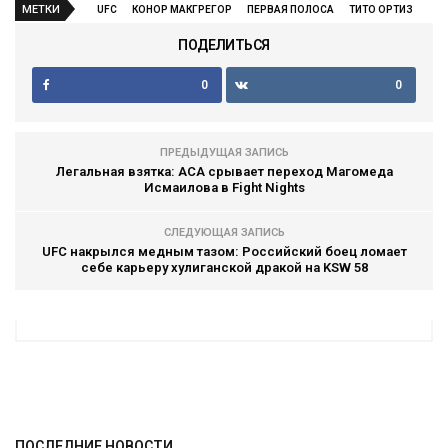
МЕТКИ
UFC
КОНОР МАКГРЕГОР
ПЕРВАЯ ПОЛОСА
ТИТО ОРТИЗ
ПОДЕЛИТЬСЯ
0
0
ПРЕДЫДУЩАЯ ЗАПИСЬ
Легальная взятка: АСА срывает переход Магомеда
Исмаилова в Fight Nights
СЛЕДУЮЩАЯ ЗАПИСЬ
UFC накрылся медным тазом: Российский боец ломает
себе карьеру хулиганской дракой на KSW 58
ПОСЛЕДНИЕ НОВОСТИ