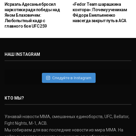
Исраэль Адесанья бросил
«Fedor Team шарашкина
наркотики ради победы над
контора»: Почему ученикам
Яном Блаховичем:
Фёдора Емельяненко
Любопытный кадр с
навсегда закрыт путь в ACA
главного боя UFC 259
НАШ INSTAGRAM
Следуйте в Instagram
КТО МЫ?
Узнавай новости ММА, смешанных единоборств, UFC, Bellator,
Fight Nights, M-1, ACB.
Мы собираем для вас последние новости из мира ММА. На