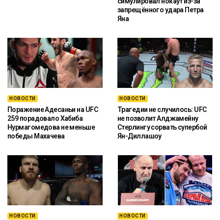
симулировал нокаут из-за
запрещённого удара Петра
Яна
НОВОСТИ
НОВОСТИ
Поражение Адесаньи на UFC
Трагедии не случилось: UFC
259 порадовало Хабиба
не позволит Алджамейну
Нурмагомедова не меньше
Стерлингу сорвать супербой
победы Махачева
Ян-Диллашоу
НОВОСТИ
НОВОСТИ