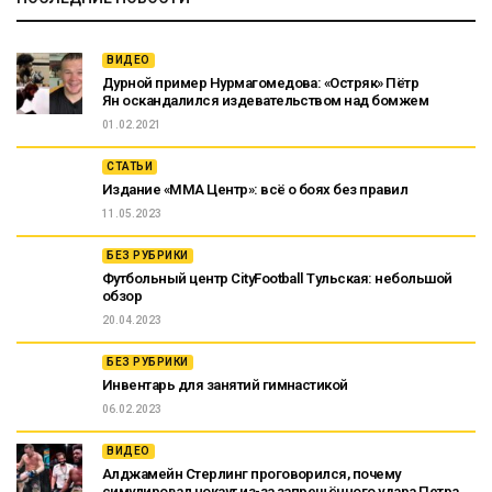
ВИДЕО
Дурной пример Нурмагомедова: «Остряк» Пётр
Ян оскандалился издевательством над бомжем
01.02.2021
СТАТЬИ
Издание «ММА Центр»: всё о боях без правил
11.05.2023
БЕЗ РУБРИКИ
Футбольный центр CityFootball Тульская: небольшой
обзор
20.04.2023
БЕЗ РУБРИКИ
Инвентарь для занятий гимнастикой
06.02.2023
ВИДЕО
Алджамейн Стерлинг проговорился, почему
симулировал нокаут из-за запрещённого удара Петра