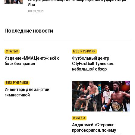
Яна
08.03.2021
Последние новости
СТАТЬИ
БЕЗ РУБРИКИ
Издание «ММА Центр»: всё о
Футбольный центр
боях без правил
CityFootball Тульская:
небольшой обзор
БЕЗ РУБРИКИ
Инвентарь для занятий
гимнастикой
ВИДЕО
Алджамейн Стерлинг
проговорился, почему