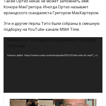
Также Ортиз никак не может запомнить имя
Конора МакГрегора. Иногда Ортиз называет
ирландского скандалиста Грегором МакКартером.
Эти и другие перлы Тито были собраны в смешную
подборку на YouTube-канале MMA Time.
Видеоплеер
Media error: Format(s) not supported or source(s)
not found
Скачать файл: https://vmma.ru/wp-content/uploads/2021/01/tito-ortiz-ufc.mp4?_=1