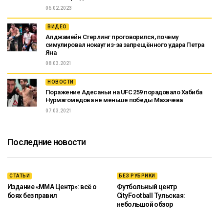
06.02.2023
ВИДЕО
Алджамейн Стерлинг проговорился, почему
симулировал нокаут из-за запрещённого удара Петра
Яна
08.03.2021
НОВОСТИ
Поражение Адесаньи на UFC 259 порадовало Хабиба
Нурмагомедова не меньше победы Махачева
07.03.2021
Последние новости
СТАТЬИ
БЕЗ РУБРИКИ
Издание «ММА Центр»: всё о
Футбольный центр
боях без правил
CityFootball Тульская:
небольшой обзор