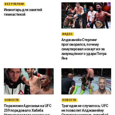
БЕЗ РУБРИКИ
Инвентарь для занятий
гимнастикой
ВИДЕО
Алджамейн Стерлинг
проговорился, почему
симулировал нокаут из-за
запрещённого удара Петра
Яна
НОВОСТИ
НОВОСТИ
Поражение Адесаньи на UFC
Трагедии не случилось: UFC
259 порадовало Хабиба
не позволит Алджамейну