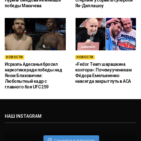
Нурмагомедова не меньше
Стерлингу сорвать супербой
победы Махачева
Ян-Диллашоу
НОВОСТИ
НОВОСТИ
Исраэль Адесанья бросил
«Fedor Team шарашкина
наркотики ради победы над
контора»: Почему ученикам
Яном Блаховичем:
Фёдора Емельяненко
Любопытный кадр с
навсегда закрыт путь в ACA
главного боя UFC 259
НАШ INSTAGRAM
Следуйте в Instagram