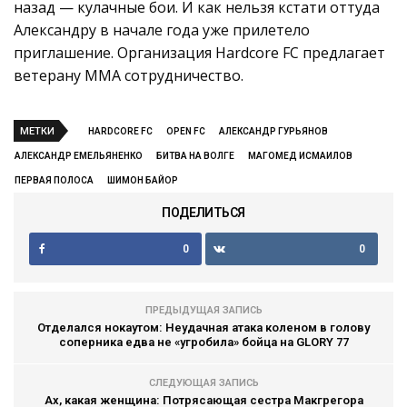
назад — кулачные бои. И как нельзя кстати оттуда
Александру в начале года уже прилетело
приглашение. Организация Hardcore FC предлагает
ветерану ММА сотрудничество.
МЕТКИ
HARDCORE FC
OPEN FC
АЛЕКСАНДР ГУРЬЯНОВ
АЛЕКСАНДР ЕМЕЛЬЯНЕНКО
БИТВА НА ВОЛГЕ
МАГОМЕД ИСМАИЛОВ
ПЕРВАЯ ПОЛОСА
ШИМОН БАЙОР
ПОДЕЛИТЬСЯ
0
0
ПРЕДЫДУЩАЯ ЗАПИСЬ
Отделался нокаутом: Неудачная атака коленом в голову
соперника едва не «угробила» бойца на GLORY 77
СЛЕДУЮЩАЯ ЗАПИСЬ
Ах, какая женщина: Потрясающая сестра Макгрегора