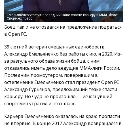
Емельяненко утратил последний шанс спасти карьеру в ММА. Фото:
Спорт-экспресс
Боец так и не отозвался на предложение подраться
в Open FC.
39-летний ветеран смешанных единоборств
Александр Емельяненко без работы с июля 2020. Из-
за разгульного образа жизни бойца, с ним
отказались иметь дело ведущие ММА-лиги России.
Последним промоутером, поверившим в
остепенение Емельяненко стал президент Open FC
Александр Гурьянов, предложивший тёзке спасти
карьеру. Но чуда не произошло — исчезнувший
спортсмен утратил и этот шанс.
Карьера Емельяненко оказалась на краю пропасти
не впервые. В конце 2017 Александр возвращался в