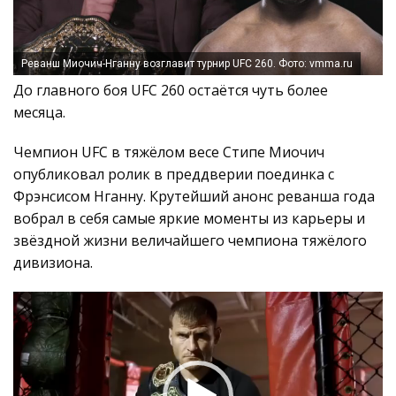
Реванш Миочич-Нганну возглавит турнир UFC 260. Фото: vmma.ru
До главного боя UFC 260 остаётся чуть более
месяца.
Чемпион UFC в тяжёлом весе Стипе Миочич
опубликовал ролик в преддверии поединка с
Фрэнсисом Нганну. Крутейший анонс реванша года
вобрал в себя самые яркие моменты из карьеры и
звёздной жизни величайшего чемпиона тяжёлого
дивизиона.
Видеоплеер