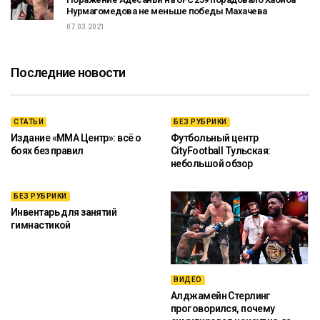
Нурмагомедова не меньше победы Махачева
07.03.2021
Последние новости
СТАТЬИ
БЕЗ РУБРИКИ
Издание «ММА Центр»: всё о
Футбольный центр
боях без правил
CityFootball Тульская:
небольшой обзор
БЕЗ РУБРИКИ
Инвентарь для занятий
гимнастикой
ВИДЕО
Алджамейн Стерлинг
проговорился, почему