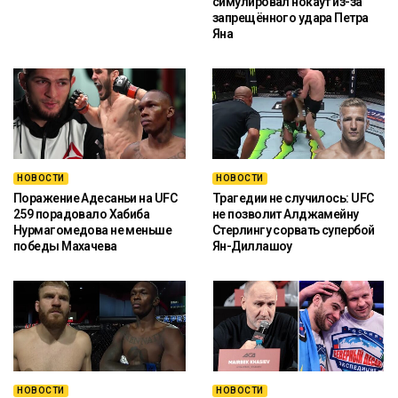
симулировал нокаут из-за
запрещённого удара Петра
Яна
НОВОСТИ
НОВОСТИ
Поражение Адесаньи на UFC
Трагедии не случилось: UFC
259 порадовало Хабиба
не позволит Алджамейну
Нурмагомедова не меньше
Стерлингу сорвать супербой
победы Махачева
Ян-Диллашоу
НОВОСТИ
НОВОСТИ