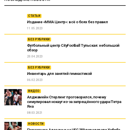
СТАТЬИ
Издание «ММА Центр»: всё о боях без правил
11.05.2023
БЕЗ РУБРИКИ
Футбольный центр CityFootball Тульская: небольшой
обзор
20.04.2023
БЕЗ РУБРИКИ
Инвентарь для занятий гимнастикой
06.02.2023
ВИДЕО
Алджамейн Стерлинг проговорился, почему
симулировал нокаут из-за запрещённого удара Петра
Яна
08.03.2021
НОВОСТИ
Поражение Адесаньи на UFC 259 порадовало Хабиба