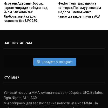
Исраэль Адесанья бросил
«Fedor Team шарашкина
наркотики ради победы над
контора»: Почему ученикам
Яном Блаховичем:
Фёдора Емельяненко
Любопытный кадр с
навсегда закрыт путь в ACA
главного боя UFC 259
НАШ INSTAGRAM
Следуйте в Instagram
КТО МЫ?
Узнавай новости ММА, смешанных единоборств, UFC, Bellator,
Fight Nights, M-1, ACB.
Мы собираем для вас последние новости из мира ММА. На