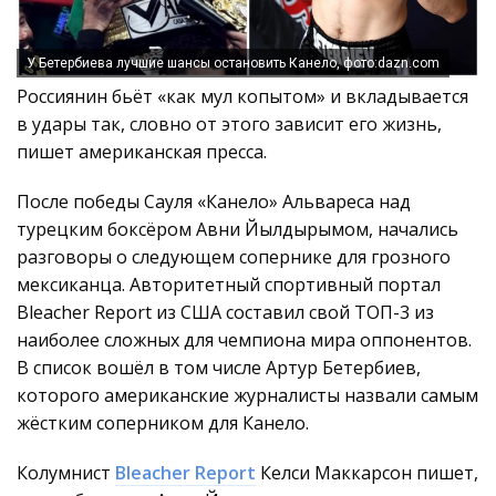
У Бетербиева лучшие шансы остановить Канело, фото:dazn.com
Россиянин бьёт «как мул копытом» и вкладывается
в удары так, словно от этого зависит его жизнь,
пишет американская пресса.
После победы Сауля «Канело» Альвареса над
турецким боксёром Авни Йылдырымом, начались
разговоры о следующем сопернике для грозного
мексиканца. Авторитетный спортивный портал
Bleacher Report из США составил свой ТОП-3 из
наиболее сложных для чемпиона мира оппонентов.
В список вошёл в том числе Артур Бетербиев,
которого американские журналисты назвали самым
жёстким соперником для Канело.
Колумнист
Bleacher Report
Келси Маккарсон пишет,