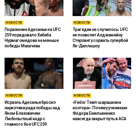
НОВОСТИ
НОВОСТИ
Поражение Адесаньи на UFC
Трагедии не случилось: UFC
259 порадовало Хабиба
не позволит Алджамейну
Нурмагомедова не меньше
Стерлингу сорвать супербой
победы Махачева
Ян-Диллашоу
НОВОСТИ
НОВОСТИ
Исраэль Адесанья бросил
«Fedor Team шарашкина
наркотики ради победы над
контора»: Почему ученикам
Яном Блаховичем:
Фёдора Емельяненко
Любопытный кадр с
навсегда закрыт путь в ACA
главного боя UFC 259