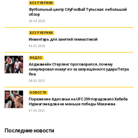
БЕЗ РУБРИКИ
Футбольный центр CityFootball Тульская: небольшой
обзор
20.04.2023
БЕЗ РУБРИКИ
Инвентарь для занятий гимнастикой
06.02.2023
ВИДЕО
Алджамейн Стерлинг проговорился, почему
симулировал нокаут из-за запрещённого удара Петра
Яна
08.03.2021
НОВОСТИ
Поражение Адесаньи на UFC 259 порадовало Хабиба
Нурмагомедова не меньше победы Махачева
07.03.2021
Последние новости