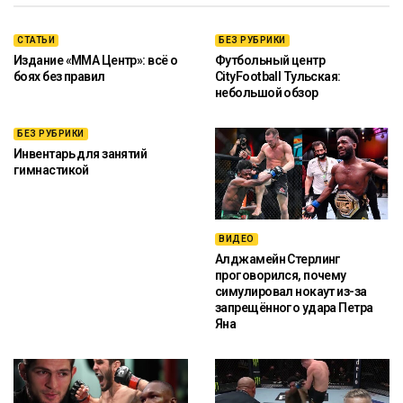
СТАТЬИ
БЕЗ РУБРИКИ
Издание «ММА Центр»: всё о
Футбольный центр
боях без правил
CityFootball Тульская:
небольшой обзор
БЕЗ РУБРИКИ
Инвентарь для занятий
гимнастикой
ВИДЕО
Алджамейн Стерлинг
проговорился, почему
симулировал нокаут из-за
запрещённого удара Петра
Яна