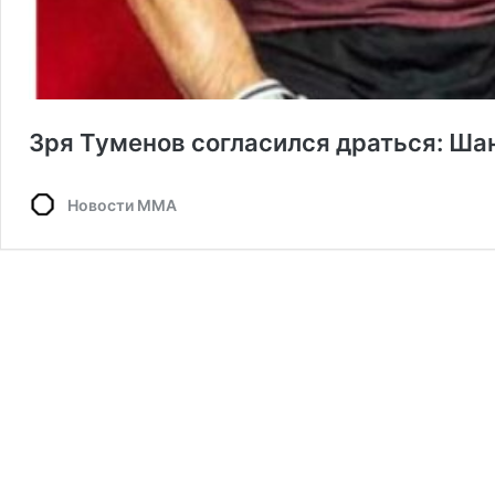
Зря Туменов согласился драться: Ш
Новости ММА