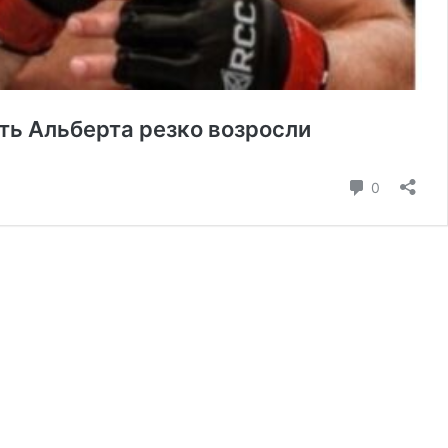
ть Альберта резко возросли
коммента
0