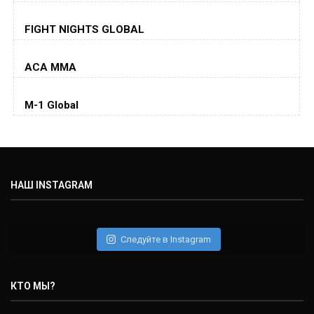
Хорхе Масвидаль
FIGHT NIGHTS GLOBAL
Jorge Masvidal
(35-14-0, 0)
ACA MMA
Колби Ковингтон
Colby Covington
M-1 Global
(15-2-, 0)
Майкл Биспинг
Michael Bisping
(30-9-0, 1)
НАШ INSTAGRAM
Дэниель Кормье
Daniel Cormier
(22-2-0, 1)
Следуйте в Instagram
Нэйт Диаз
Nate Diaz
КТО МЫ?
(20-12-0, 0)