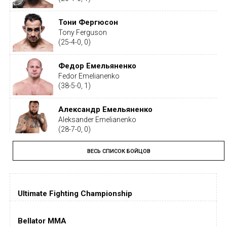
Тони Фергюсон
Tony Ferguson
(25-4-0, 0)
Федор Емельяненко
Fedor Emelianenko
(38-5-0, 1)
Александр Емельяненко
Aleksander Emelianenko
(28-7-0, 0)
ВЕСЬ СПИСОК БОЙЦОВ
Тайрон Вудли
Tyron Woodley
(19-5-1, 0)
Ultimate Fighting Championship
Дастин Порье
Dustin Poirier
(26-6-0, 1)
Bellator MMA