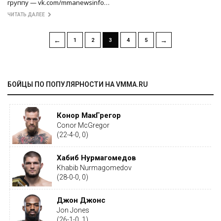
группу — vk.com/mmanewsinfo…
ЧИТАТЬ ДАЛЕЕ
←
→
1
2
3
4
5
БОЙЦЫ ПО ПОПУЛЯРНОСТИ НА VMMA.RU
Конор МакГрегор
Conor McGregor
(22-4-0, 0)
Хабиб Нурмагомедов
Khabib Nurmagomedov
(28-0-0, 0)
Джон Джонс
Jon Jones
(26-1-0, 1)