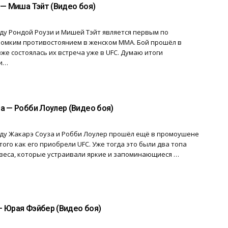
 — Миша Тэйт (Видео боя)
у Рондой Роузи и Мишей Тэйт является первым по
ромким противостоянием в женском ММА. Бой прошёл в
озже состоялась их встреча уже в UFC. Думаю итоги
и…
а — Робби Лоулер (Видео боя)
ду Жакарэ Соуза и Робби Лоулер прошёл ещё в промоушене
о того как его приобрели UFC. Уже тогда это были два топа
веса, которые устраивали яркие и запоминающиеся …
 Юрая Фэйбер (Видео боя)