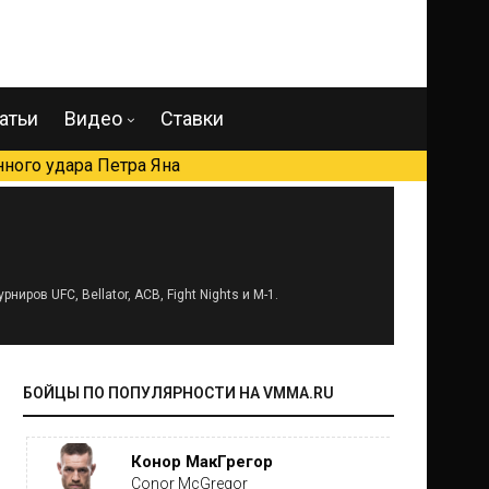
атьи
Видео
Ставки
ного удара Петра Яна
ов UFC, Bellator, ACB, Fight Nights и M-1.
БОЙЦЫ ПО ПОПУЛЯРНОСТИ НА VMMA.RU
Конор МакГрегор
Conor McGregor