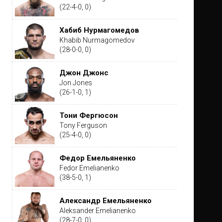
(22-4-0, 0)
Хабиб Нурмагомедов
Khabib Nurmagomedov
(28-0-0, 0)
Джон Джонс
Jon Jones
(26-1-0, 1)
Тони Фергюсон
Tony Ferguson
(25-4-0, 0)
Федор Емельяненко
Fedor Emelianenko
(38-5-0, 1)
Александр Емельяненко
Aleksander Emelianenko
(28-7-0, 0)