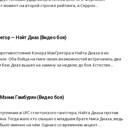
от момент на второй строчке рейтинга, а Серрон…
егор — Нэйт Диаз (Видео боя)
ротивостояние Конора МакГрегора и Нэйта Диаза и их
ок. Оба бойца на пике своих возможностей встречались два
м бою Диаз вышел на замену за неделю до боя. Естестве…
 Мэнни Гамбурян (Видео боя)
упление в UFC стоктонского гангстера, Нэйта Диаза против
на. Тогда мало кто слышал о младшем брате Ника Диаза, ведь
было именно на нём. Однако со временем акцент…