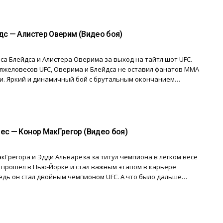
дс — Алистер Оверим (Видео боя)
са Блейдса и Алистера Оверима за выход на тайтл шот UFC.
яжеловесов UFC, Оверима и Блейдса не оставил фанатов ММА
. Яркий и динамичный бой с брутальным окончанием…
ес — Конор МакГрегор (Видео боя)
кГрегора и Эдди Альвареза за титул чемпиона в лёгком весе
 прошёл в Нью-Йорке и стал важным этапом в карьере
едь он стал двойным чемпионом UFC. А что было дальше…