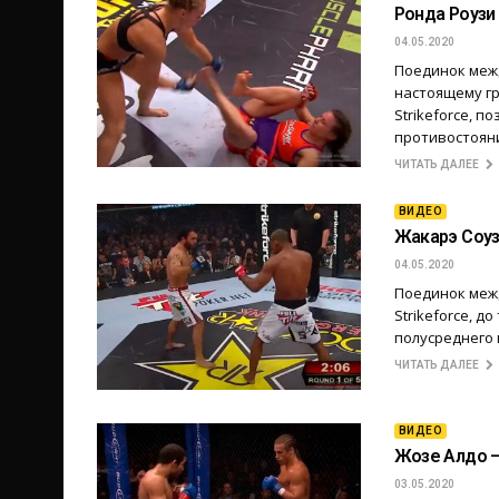
Ронда Роузи
04.05.2020
Поединок межд
настоящему г
Strikeforce, п
противостоян
ЧИТАТЬ ДАЛЕЕ
ВИДЕО
Жакарэ Соуз
04.05.2020
Поединок меж
Strikeforce, д
полусреднего 
ЧИТАТЬ ДАЛЕЕ
ВИДЕО
Жозе Алдо —
03.05.2020