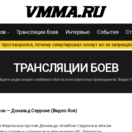
цов
Трансляции боев
Интервью
События
Ст
проговорился, почему симулировал нокаут из-за запрещён
ТРАНСЛЯЦИИ БОЕВ
дете видео вашего любимого боя из всех известных промоушенов. Видео турнир
он — Дональд Серроне (Видео боя)
 Фергюсона против Дональда «Ковбоя» Серроне в лёгком
 двух топовых ударников в лёгком весе UFC. Фергюсон