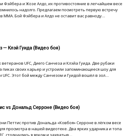
 Фэйбера и Жозе Алдо, их противостояние в легчайшем весе
помнилось надолго. Предлагаем посмотреть первую встречу
в ММА. Бой Фэйбера и Алдо не оставит вас равноду…
з — Клэй Гуида (Видео боя)
 ветеранов UFC, Диего Санчеза и Клэйа Гуида. Две рубаки
а пиках своих карьер и устроили запоминающееся шоу для
 UFC. Этот бой между Санчезом и Гуидой вошёл в зол…
ис vs Дональд Серроне (Видео боя)
ни Петтис против Дональда «Ковбоя» Серроне в лёгком весе
для просмотра в нашей видеотеке. Два ярких ударника и топа
UFC, столкнулись я ярком и захватыв…