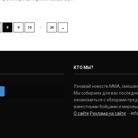
…
→
8
9
10
24
КТО МЫ?
Узнавай новости ММА, смешанных
m
Мы собираем для вас последни
ознакомиться с обзорами пред
известными бойцами и мировы
О сайте
Реклама на сайте
--
in