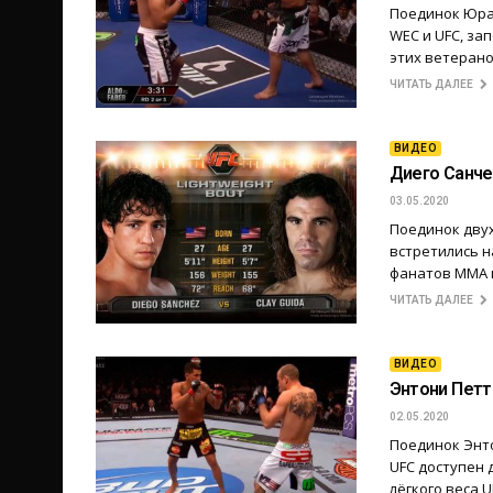
Поединок Юраи
WEC и UFC, за
этих ветерано
ЧИТАТЬ ДАЛЕЕ
ВИДЕО
Диего Санче
03.05.2020
Поединок двух
встретились н
фанатов ММА и
ЧИТАТЬ ДАЛЕЕ
ВИДЕО
Энтони Петт
02.05.2020
Поединок Энто
UFC доступен 
лёгкого веса 