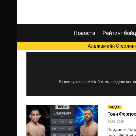
Новости
Рейтинг бой
Алджамейн Стерлинг 
Видео турниров ММА. В этом разделе вы най
ВИДЕО
Тони Фергюс
05.05.2020
Поединок Тони
весе UFC. Бой