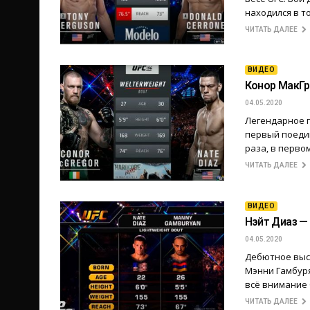
находился в т
ЧИТАТЬ ДАЛЕЕ
ВИДЕО
Конор МакГр
04.05.2020
Легендарное п
первый поедин
раза, в перво
ЧИТАТЬ ДАЛЕЕ
ВИДЕО
Нэйт Диаз —
04.05.2020
Дебютное выст
Мэнни Гамбуря
всё внимание 
ЧИТАТЬ ДАЛЕЕ