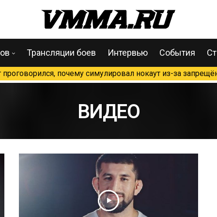
цов
Трансляции боев
Интервью
События
Ст
проговорился, почему симулировал нокаут из-за запрещён
ВИДЕО