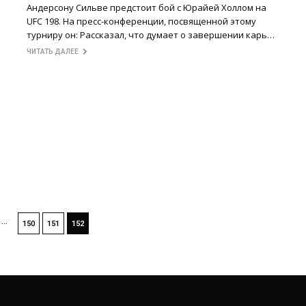
Андерсону Сильве предстоит бой с Юрайей Холлом на
UFC 198. На пресс-конференции, посвященной этому
турниру он: Рассказал, что думает о завершении карь…
ЧИТАТЬ ДАЛЕЕ
…
150
151
152