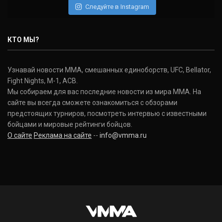
Следуйте в Instagram
Нэйт Диаз
Nate Diaz
КТО МЫ?
(20-12-0, 0)
Дональд Серроне
Узнавай новости ММА, смешанных единоборств, UFC, Bellator,
Donald Cerrone
Fight Nights, M-1, ACB.
(36-15-0, 1)
Мы собираем для вас последние новости из мира ММА. На
сайте вы всегда сможете ознакомиться с обзорами
Исраэль Адесанья
предстоящих турниров, посмотреть интервью с известными
Israel Adesanya
бойцами и мировые рейтинги бойцов.
(19-0-0, 0)
О сайте
Реклама на сайте
--
info@vmma.ru