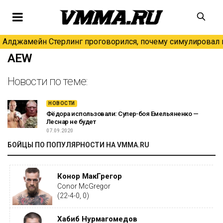
Алджамейн Стерлинг проговорился, почему симулировал н
AEW
Новости по теме:
НОВОСТИ
Фёдора использовали: Супер-боя Емельяненко —
Леснар не будет
07.09.2020
БОЙЦЫ ПО ПОПУЛЯРНОСТИ НА VMMA.RU
Конор МакГрегор
Conor McGregor
(22-4-0, 0)
Хабиб Нурмагомедов