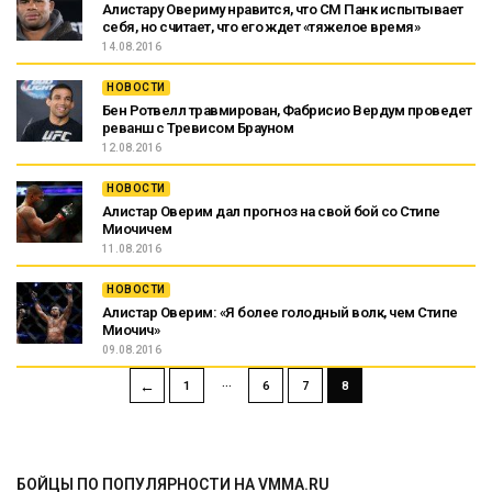
Алистару Овериму нравится, что СМ Панк испытывает
себя, но считает, что его ждет «тяжелое время»
14.08.2016
НОВОСТИ
Бен Ротвелл травмирован, Фабрисио Вердум проведет
реванш с Тревисом Брауном
12.08.2016
НОВОСТИ
Алистар Оверим дал прогноз на свой бой со Стипе
Миочичем
11.08.2016
НОВОСТИ
Алистар Оверим: «Я более голодный волк, чем Стипе
Миочич»
09.08.2016
…
←
1
6
7
8
БОЙЦЫ ПО ПОПУЛЯРНОСТИ НА VMMA.RU