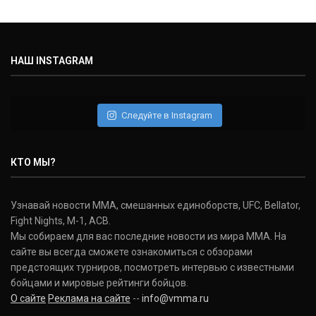
Майкл Биспинг
Michael Bisping
(30-9-0, 1)
НАШ INSTAGRAM
Дэниель Кормье
Daniel Cormier
(22-2-0, 1)
Следуйте в Instagram
Нэйт Диаз
Nate Diaz
КТО МЫ?
(20-12-0, 0)
Дональд Серроне
Узнавай новости ММА, смешанных единоборств, UFC, Bellator,
Donald Cerrone
Fight Nights, M-1, ACB.
(36-15-0, 1)
Мы собираем для вас последние новости из мира ММА. На
сайте вы всегда сможете ознакомиться с обзорами
Исраэль Адесанья
предстоящих турниров, посмотреть интервью с известными
Israel Adesanya
бойцами и мировые рейтинги бойцов.
(19-0-0, 0)
О сайте
Реклама на сайте
--
info@vmma.ru