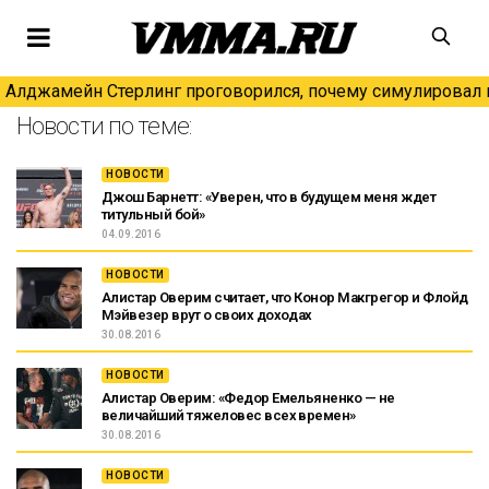
Алджамейн Стерлинг проговорился, почему симулировал н
Новости по теме:
НОВОСТИ
Джош Барнетт: «Уверен, что в будущем меня ждет
титульный бой»
04.09.2016
НОВОСТИ
Алистар Оверим считает, что Конор Макгрегор и Флойд
Мэйвезер врут о своих доходах
30.08.2016
НОВОСТИ
Алистар Оверим: «Федор Емельяненко — не
величайший тяжеловес всех времен»
30.08.2016
НОВОСТИ