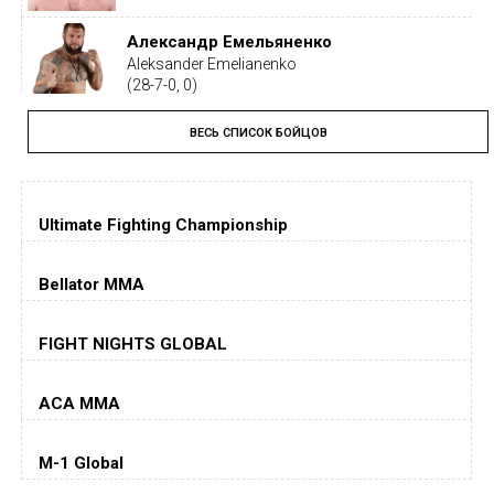
Александр Емельяненко
Aleksander Emelianenko
(28-7-0, 0)
ВЕСЬ СПИСОК БОЙЦОВ
Тайрон Вудли
Tyron Woodley
(19-5-1, 0)
Ultimate Fighting Championship
Дастин Порье
Dustin Poirier
(26-6-0, 1)
Bellator MMA
Хорхе Масвидаль
FIGHT NIGHTS GLOBAL
Jorge Masvidal
(35-14-0, 0)
ACA MMA
Колби Ковингтон
Colby Covington
M-1 Global
(15-2-, 0)